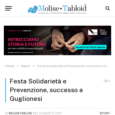
»
»
Home
Sport
Festa Solidarietà e Prevenzione, successo a Guglionesi
Festa Solidarietà e
0
Prevenzione, successo a
Guglionesi
DI
MOLISETABLOID
DEL
3 AGOSTO 2017
SPORT