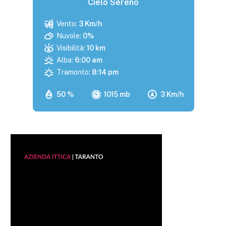
Cielo Sereno
Vento:
3 Km/h
Nuvole:
0%
Visibilità:
10 km
Alba:
6:00 am
Tramonto:
8:14 pm
50 %
1015 mb
3 Km/h