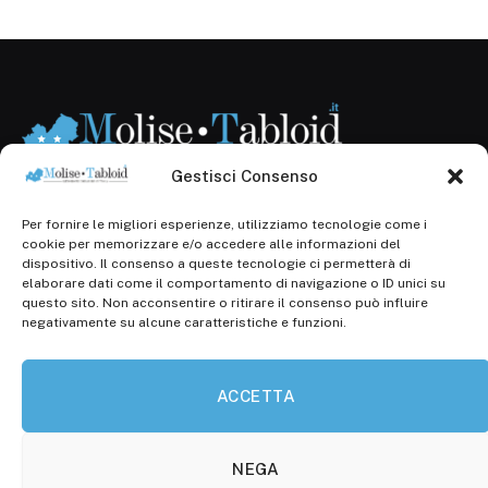
Gestisci Consenso
Per fornire le migliori esperienze, utilizziamo tecnologie come i
Registr. presso il Tribunale di Campobasso: 3/2013 del
cookie per memorizzare e/o accedere alle informazioni del
14.11.2013, Cron. 1254
dispositivo. Il consenso a queste tecnologie ci permetterà di
elaborare dati come il comportamento di navigazione o ID unici su
Roc: iscrizione n° 25549 (Prot. 1138/com/15 del
questo sito. Non acconsentire o ritirare il consenso può influire
30.04.2015)
negativamente su alcune caratteristiche e funzioni.
P.Iva: 01707150700
ACCETTA
Molise Tabloid
Viale Manzoni, 38
86100 Campobasso (CB)
NEGA