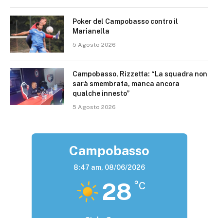
Poker del Campobasso contro il
Marianella
5 Agosto 2026
Campobasso, Rizzetta: “La squadra non
sarà smembrata, manca ancora
qualche innesto”
5 Agosto 2026
Campobasso
8:47 am,
08/06/2026
28
°C