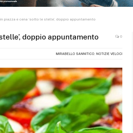
 in piazza e cena ‘sotto le stelle’, doppio appuntamento
e stelle’, doppio appuntamento
0
MIRABELLO SANNITICO
,
NOTIZIE VELOCI