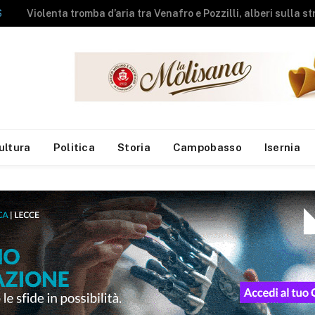
NEWS
A fuoco rimessa agricola, messi in salvo gli animali
ultura
Politica
Storia
Campobasso
Isernia