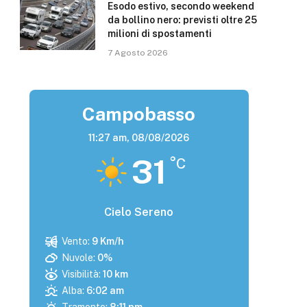
Esodo estivo, secondo weekend
da bollino nero: previsti oltre 25
milioni di spostamenti
7 Agosto 2026
Campobasso
11:27 am,
08/08/2026
31
°C
Cielo Sereno
Vento:
9 Km/h
Nuvole:
0%
Visibilità:
10 km
Alba:
6:02 am