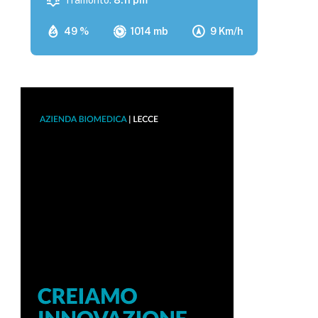
Tramonto:
8:11 pm
49 %
1014 mb
9 Km/h