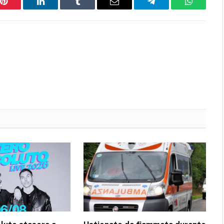
Pinterest
LinkedIn
Tumblr
Email
Telegram
WhatsAp