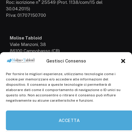
Roc: iscrizione n° 25549 (Prot. 1138/com/15 del
30.04.2015)
P.Iva: 01707150700
Molise Tabloid
Viale Manzoni, 38
86100 Campobasso (CB)
Gestisci Consenso
Tel.
+39 3333169466
Per fornire le migliori esperienze, utilizziamo tecnologie come i
Scrivici a:
cookie per memorizzare e/o accedere alle informazioni del
info@molisetabloid.it
dispositivo. Il consenso a queste tecnologie ci permetterà di
elaborare dati come il comportamento di navigazione o ID unici su
commerciale@molisetabloid.it
questo sito. Non acconsentire o ritirare il consenso può influire
negativamente su alcune caratteristiche e funzioni.
Disclaimer
ACCETTA
Privacy Policy
Cookie Policy (UE)