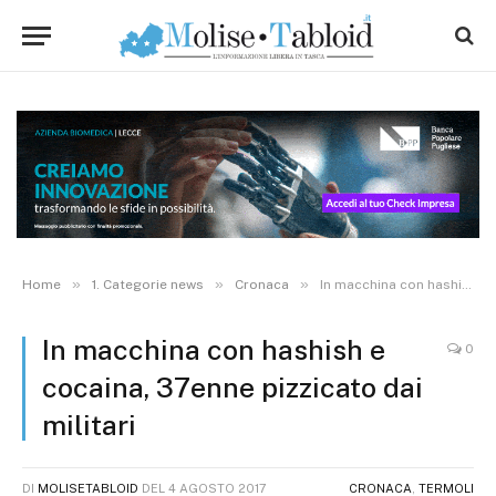
»
»
»
Home
1. Categorie news
Cronaca
In macchina con hashish e cocaina, 37enne pizzicato dai militari
In macchina con hashish e
0
cocaina, 37enne pizzicato dai
militari
DI
MOLISETABLOID
DEL
4 AGOSTO 2017
CRONACA
,
TERMOLI