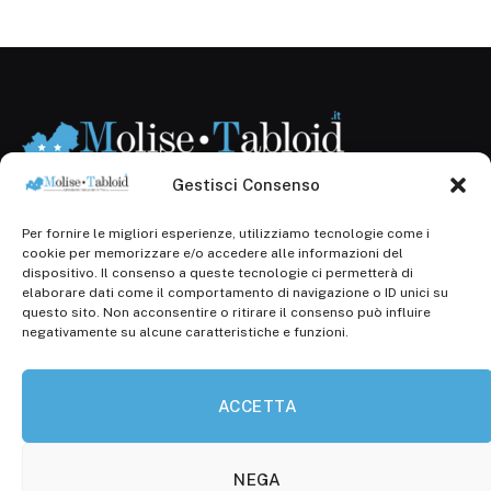
Gestisci Consenso
Per fornire le migliori esperienze, utilizziamo tecnologie come i
Registr. presso il Tribunale di Campobasso: 3/2013 del
cookie per memorizzare e/o accedere alle informazioni del
14.11.2013, Cron. 1254
dispositivo. Il consenso a queste tecnologie ci permetterà di
elaborare dati come il comportamento di navigazione o ID unici su
Roc: iscrizione n° 25549 (Prot. 1138/com/15 del
questo sito. Non acconsentire o ritirare il consenso può influire
30.04.2015)
negativamente su alcune caratteristiche e funzioni.
P.Iva: 01707150700
ACCETTA
Molise Tabloid
Viale Manzoni, 38
86100 Campobasso (CB)
NEGA