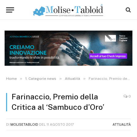
»
»
»
Home
1. Categorie news
Attualità
Farinaccio, Premio della Critica al ‘Sambuco d’Oro’
Farinaccio, Premio della
0
Critica al ‘Sambuco d’Oro’
DI
MOLISETABLOID
DEL
11 AGOSTO 2017
ATTUALITÀ