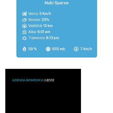
Nubi Sparse
Vento:
5 Km/h
Nuvole:
33%
Visibilità:
10 km
Alba:
6:01 am
Tramonto:
8:13 pm
59 %
1015 mb
7 Km/h