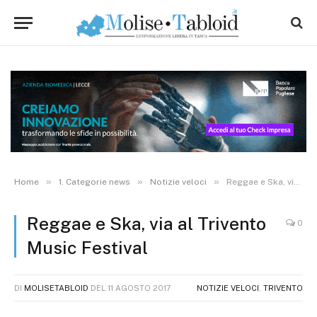
»
»
»
Home
1. Categorie news
Notizie veloci
Reggae e Ska, via al Trivento Music Festival
Reggae e Ska, via al Trivento
0
Music Festival
DI
MOLISETABLOID
DEL
11 AGOSTO 2017
NOTIZIE VELOCI
,
TRIVENTO