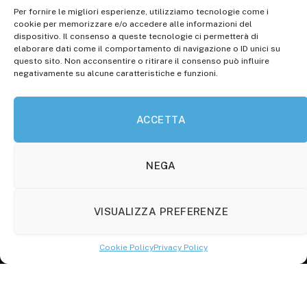
Per fornire le migliori esperienze, utilizziamo tecnologie come i
Registr. presso il Tribunale di Campobasso: 3/2013 del
cookie per memorizzare e/o accedere alle informazioni del
14.11.2013, Cron. 1254
dispositivo. Il consenso a queste tecnologie ci permetterà di
elaborare dati come il comportamento di navigazione o ID unici su
Roc: iscrizione n° 25549 (Prot. 1138/com/15 del
questo sito. Non acconsentire o ritirare il consenso può influire
30.04.2015)
negativamente su alcune caratteristiche e funzioni.
P.Iva: 01707150700
ACCETTA
Molise Tabloid
Viale Manzoni, 38
86100 Campobasso (CB)
NEGA
Tel.
+39 3333169466
VISUALIZZA PREFERENZE
Scrivici a:
info@molisetabloid.it
Cookie Policy
Privacy Policy
commerciale@molisetabloid.it