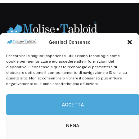
Gestisci Consenso
Per fornire le migliori esperienze, utilizziamo tecnologie come i
Registr. presso il Tribunale di Campobasso: 3/2013 del
cookie per memorizzare e/o accedere alle informazioni del
14.11.2013, Cron. 1254
dispositivo. Il consenso a queste tecnologie ci permetterà di
elaborare dati come il comportamento di navigazione o ID unici su
Roc: iscrizione n° 25549 (Prot. 1138/com/15 del
questo sito. Non acconsentire o ritirare il consenso può influire
30.04.2015)
negativamente su alcune caratteristiche e funzioni.
P.Iva: 01707150700
ACCETTA
Molise Tabloid
Viale Manzoni, 38
86100 Campobasso (CB)
NEGA
Tel.
+39 3333169466