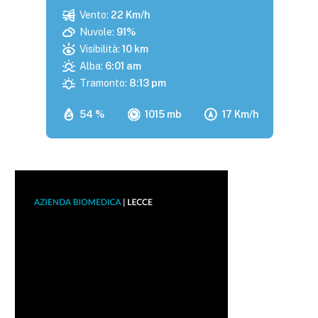
Vento:
22 Km/h
Nuvole:
91%
Visibilità:
10 km
Alba:
6:01 am
Tramonto:
8:13 pm
54 %
1015 mb
17 Km/h