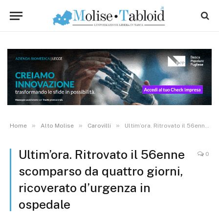
»
»
»
Home
Alto Molise
Carovilli
Ultim’ora. Ritrovato il 56enne scomparso da quattro giorni, ricoverato d’urgenza in ospedale
Ultim’ora. Ritrovato il 56enne
0
scomparso da quattro giorni,
ricoverato d’urgenza in
ospedale