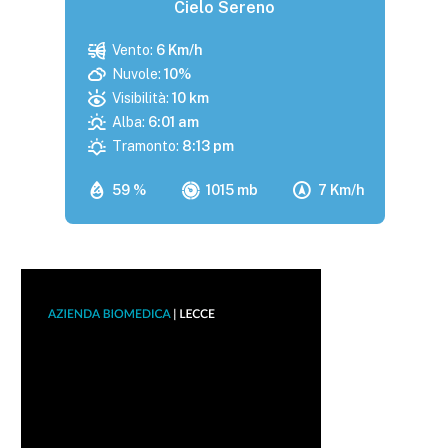
Cielo Sereno
Vento:
6 Km/h
Nuvole:
10%
Visibilità:
10 km
Alba:
6:01 am
Tramonto:
8:13 pm
59 %
1015 mb
7 Km/h