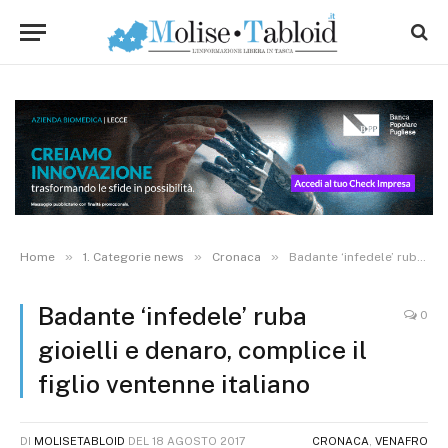
»
»
»
Home
1. Categorie news
Cronaca
Badante ‘infedele’ ruba gioielli e denaro, complice il figlio ventenne italiano
Badante ‘infedele’ ruba
0
gioielli e denaro, complice il
figlio ventenne italiano
DI
MOLISETABLOID
DEL
18 AGOSTO 2017
CRONACA
,
VENAFRO