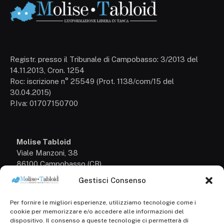
Registr. presso il Tribunale di Campobasso: 3/2013 del
14.11.2013, Cron. 1254
Roc: iscrizione n° 25549 (Prot. 1138/com/15 del
30.04.2015)
P.Iva: 01707150700
Molise Tabloid
Viale Manzoni, 38
86100 Campobasso (CB)
Gestisci Consenso
Tel.
+39 3333169466
Per fornire le migliori esperienze, utilizziamo tecnologie come i
Scrivici a:
cookie per memorizzare e/o accedere alle informazioni del
info@molisetabloid.it
dispositivo. Il consenso a queste tecnologie ci permetterà di