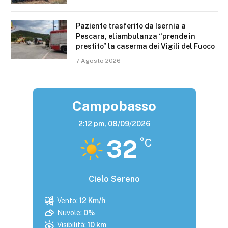
Paziente trasferito da Isernia a
Pescara, eliambulanza “prende in
prestito” la caserma dei Vigili del Fuoco
7 Agosto 2026
Campobasso
2:12 pm,
08/09/2026
32
°C
Cielo Sereno
Vento:
12 Km/h
Nuvole:
0%
Visibilità:
10 km