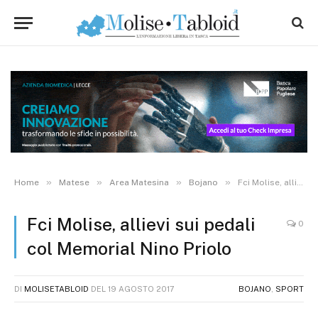
»
»
»
»
Home
Matese
Area Matesina
Bojano
Fci Molise, allievi sui pedali col Memorial Nino Priolo
Fci Molise, allievi sui pedali
0
col Memorial Nino Priolo
DI
MOLISETABLOID
DEL
19 AGOSTO 2017
BOJANO
,
SPORT