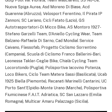
Gulp Pool Val Vibrata, Team Masciarelli, SS No-Ce,
Nuova Spiga Aurea, Asd Moreno Di Biase, Acd
Guarenna (Abruzzo), Velosport Ferentino, Il Pirata IP
Zannoni, SC Lariano, Cicli Fatato (Lazio), GS
Autotrasportatori-Di Micco Bike, AS Montoro 1927-
Stefano Garzelli Team, D’Aniello Cycling Wear, Team
Balzano-Raffaele Di Sarno, Cad Mondial Service
Caivano, Flessofab, Progetto Ciclismo Sorrentino
(Campania), Scuola di Ciclismo Franco Ballerini-Bari,
Leonessa Takler-Ceglie Bike, Chialà Cycling Team
Locorotondo (Puglia), Polisportiva Iacovino Potenza,
Loco Bikers, Ciclo Team Matera Sassi (Basilicata), Ucab
1925 Biella (Piemonte), Recanati Marinelli Cantarini, UC
Porto Sant’Elpidio-Monte Urano (Marche), Polisportiva
Fiumicinese F.A.I.T. Adriatica, SC San Lazzaro (Emilia
Romagna), Multicar Amaru Palazzago (Sicilia).