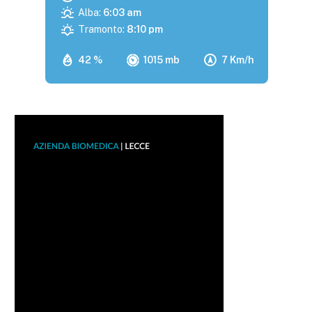
Alba:
6:03 am
Tramonto:
8:10 pm
42 %
1015 mb
7 Km/h