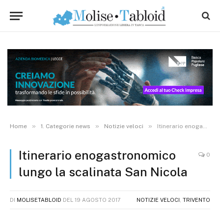
»
»
»
Home
1. Categorie news
Notizie veloci
Itinerario enogastronomico lungo la scalinata San Nicola
Itinerario enogastronomico
0
lungo la scalinata San Nicola
DI
MOLISETABLOID
DEL
19 AGOSTO 2017
NOTIZIE VELOCI
,
TRIVENTO