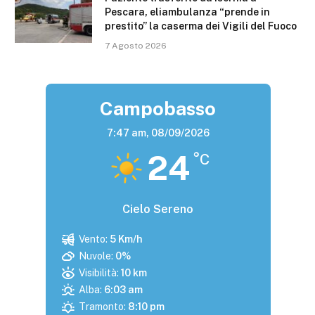
Pescara, eliambulanza “prende in
prestito” la caserma dei Vigili del Fuoco
7 Agosto 2026
Campobasso
7:47 am,
08/09/2026
24
°C
Cielo Sereno
Vento:
5 Km/h
Nuvole:
0%
Visibilità:
10 km
Alba:
6:03 am
Tramonto:
8:10 pm