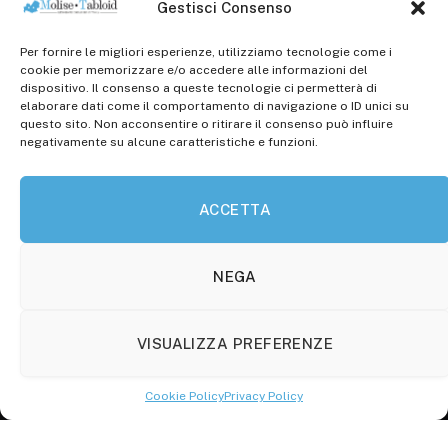
Gestisci Consenso
Per fornire le migliori esperienze, utilizziamo tecnologie come i
Registr. presso il Tribunale di Campobasso: 3/2013 del
cookie per memorizzare e/o accedere alle informazioni del
14.11.2013, Cron. 1254
dispositivo. Il consenso a queste tecnologie ci permetterà di
elaborare dati come il comportamento di navigazione o ID unici su
Roc: iscrizione n° 25549 (Prot. 1138/com/15 del
questo sito. Non acconsentire o ritirare il consenso può influire
30.04.2015)
negativamente su alcune caratteristiche e funzioni.
P.Iva: 01707150700
ACCETTA
Molise Tabloid
Viale Manzoni, 38
86100 Campobasso (CB)
NEGA
Tel.
+39 3333169466
VISUALIZZA PREFERENZE
Scrivici a:
info@molisetabloid.it
Cookie Policy
Privacy Policy
commerciale@molisetabloid.it