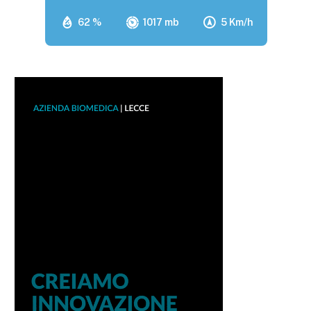
62 %
1017 mb
5 Km/h