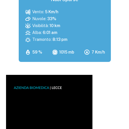
Vento:
5 Km/h
Nuvole:
33%
Visibilità:
10 km
Alba:
6:01 am
Tramonto:
8:13 pm
59 %
1015 mb
7 Km/h