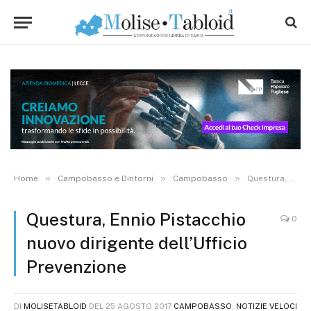
»
»
»
Home
Campobasso e Dintorni
Campobasso
Questura, Ennio Pistacchio nuovo dirigente dell’Ufficio Prevenzione
Questura, Ennio Pistacchio
0
nuovo dirigente dell’Ufficio
Prevenzione
DI
MOLISETABLOID
DEL
25 AGOSTO 2017
CAMPOBASSO
,
NOTIZIE VELOCI