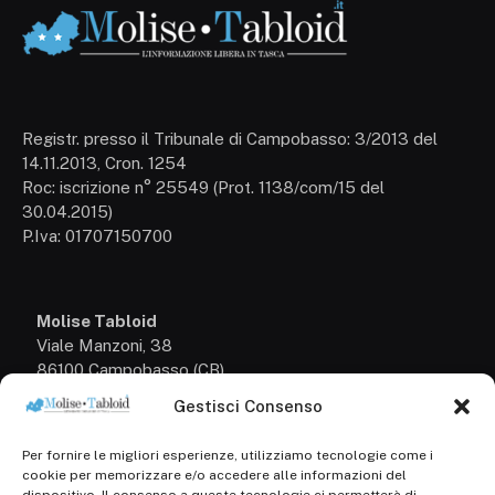
Registr. presso il Tribunale di Campobasso: 3/2013 del
14.11.2013, Cron. 1254
Roc: iscrizione n° 25549 (Prot. 1138/com/15 del
30.04.2015)
P.Iva: 01707150700
Molise Tabloid
Viale Manzoni, 38
86100 Campobasso (CB)
Gestisci Consenso
Tel.
+39 3333169466
Per fornire le migliori esperienze, utilizziamo tecnologie come i
Scrivici a:
cookie per memorizzare e/o accedere alle informazioni del
info@molisetabloid.it