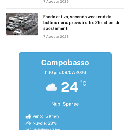
7 Agosto 2026
Esodo estivo, secondo weekend da
bollino nero: previsti oltre 25 milioni di
spostamenti
7 Agosto 2026
Campobasso
11:10 pm,
08/07/2026
24
°C
Nubi Sparse
Vento:
5 Km/h
Nuvole:
33%