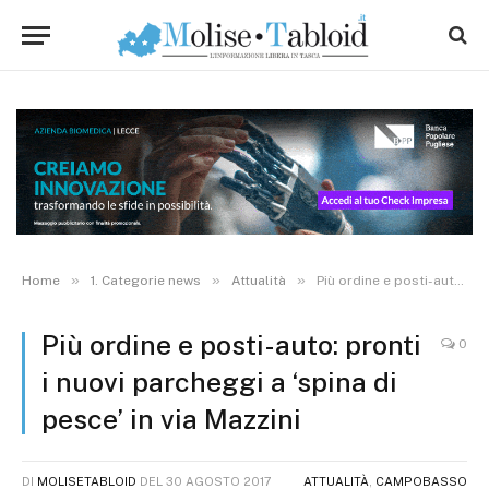
»
»
»
Home
1. Categorie news
Attualità
Più ordine e posti-auto: pronti i nuovi parcheggi a ‘spina di pesce’ in via Mazzini
Più ordine e posti-auto: pronti
0
i nuovi parcheggi a ‘spina di
pesce’ in via Mazzini
DI
MOLISETABLOID
DEL
30 AGOSTO 2017
ATTUALITÀ
,
CAMPOBASSO