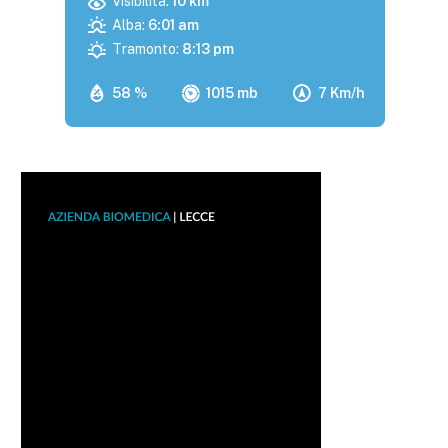
Visibilità:
10 km
Alba:
6:01 am
Tramonto:
8:13 pm
58 %
1015 mb
7 Km/h