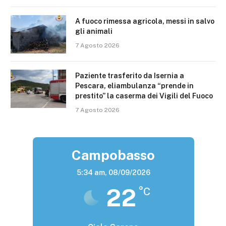
A fuoco rimessa agricola, messi in salvo
gli animali
7 Agosto 2026
Paziente trasferito da Isernia a
Pescara, eliambulanza “prende in
prestito” la caserma dei Vigili del Fuoco
7 Agosto 2026
Campobasso
5:34 am,
08/09/2026
22
°C