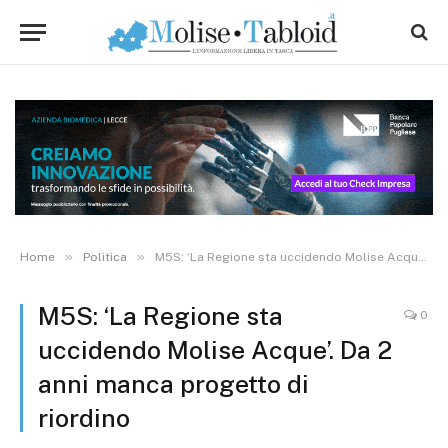
»
»
Home
Politica
M5S: ‘La Regione sta uccidendo Molise Acque’. Da 2 anni manca progetto di riordino
M5S: ‘La Regione sta
0
uccidendo Molise Acque’. Da 2
anni manca progetto di
riordino