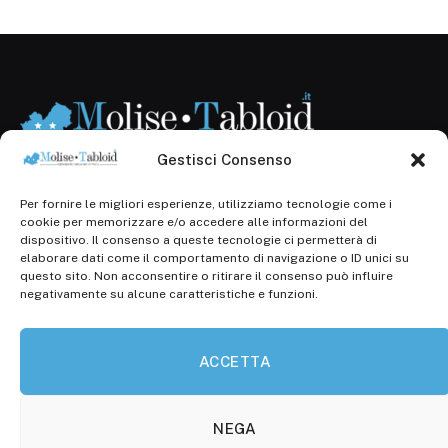
Gestisci Consenso
Per fornire le migliori esperienze, utilizziamo tecnologie come i
Registr. presso il Tribunale di Campobasso: 3/2013 del
cookie per memorizzare e/o accedere alle informazioni del
14.11.2013, Cron. 1254
dispositivo. Il consenso a queste tecnologie ci permetterà di
elaborare dati come il comportamento di navigazione o ID unici su
Roc: iscrizione n° 25549 (Prot. 1138/com/15 del
questo sito. Non acconsentire o ritirare il consenso può influire
30.04.2015)
negativamente su alcune caratteristiche e funzioni.
P.Iva: 01707150700
ACCETTA
Molise Tabloid
Viale Manzoni, 38
86100 Campobasso (CB)
NEGA