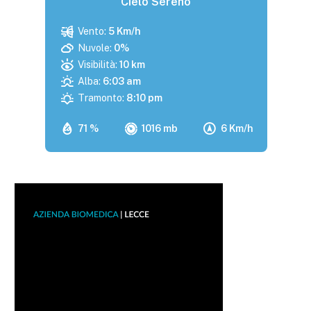
Cielo Sereno
Vento:
5 Km/h
Nuvole:
0%
Visibilità:
10 km
Alba:
6:03 am
Tramonto:
8:10 pm
71 %
1016 mb
6 Km/h