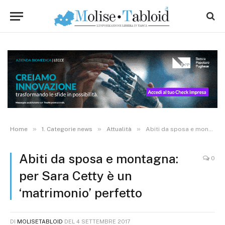
»
»
»
Home
1. Categorie news
Attualità
Abiti da sposa e montagna: per Sara Cetty è un ‘matrimonio’ perfetto
Abiti da sposa e montagna:
0
per Sara Cetty è un
‘matrimonio’ perfetto
DI
MOLISETABLOID
DEL
4 SETTEMBRE 2017