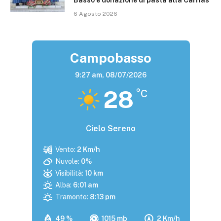
Basso e donazione di pasta alla Caritas
6 Agosto 2026
Campobasso
9:27 am,
08/07/2026
28
°C
Cielo Sereno
Vento:
2 Km/h
Nuvole:
0%
Visibilità:
10 km
Alba:
6:01 am
Tramonto:
8:13 pm
49 %
1015 mb
2 Km/h