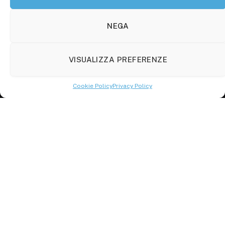
Molise Tabloid
Viale Manzoni, 38
86100 Campobasso (CB)
NEGA
Tel.
+39 3333169466
VISUALIZZA PREFERENZE
Scrivici a:
info@molisetabloid.it
Cookie Policy
Privacy Policy
commerciale@molisetabloid.it
Disclaimer
Privacy Policy
Cookie Policy (UE)
© 2026 Molisetabloid -Powered by
Robarts
.