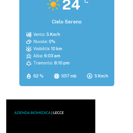
24
°C
Cielo Sereno
Vento:
5 Km/h
Nuvole:
0%
Visibilità:
10 km
Alba:
6:03 am
Tramonto:
8:10 pm
62 %
1017 mb
5 Km/h