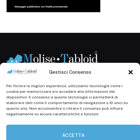
Gestisci Consenso
Per fornire le migliori esperienze, utilizziamo tecnologie come i
Registr. presso il Tribunale di Campobasso: 3/2013 del
cookie per memorizzare e/o accedere alle informazioni del
14.11.2013, Cron. 1254
dispositivo. Il consenso a queste tecnologie ci permetterà di
elaborare dati come il comportamento di navigazione o ID unici su
Roc: iscrizione n° 25549 (Prot. 1138/com/15 del
questo sito. Non acconsentire o ritirare il consenso può influire
30.04.2015)
negativamente su alcune caratteristiche e funzioni.
P.Iva: 01707150700
ACCETTA