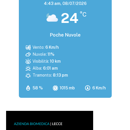
4:43 am,
08/07/2026
24
°C
Poche Nuvole
Vento:
6 Km/h
Nuvole:
11%
Visibilità:
10 km
Alba:
6:01 am
Tramonto:
8:13 pm
58 %
1015 mb
6 Km/h