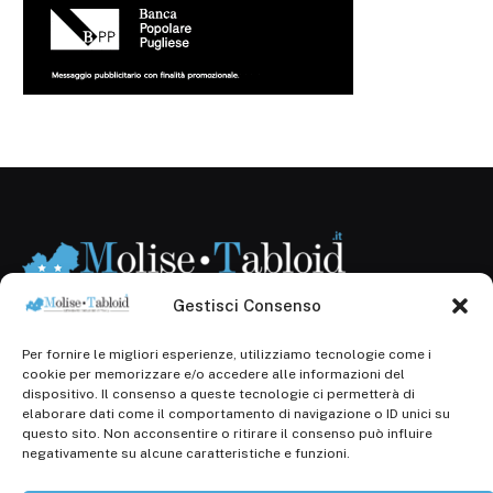
Gestisci Consenso
Per fornire le migliori esperienze, utilizziamo tecnologie come i
Registr. presso il Tribunale di Campobasso: 3/2013 del
cookie per memorizzare e/o accedere alle informazioni del
14.11.2013, Cron. 1254
dispositivo. Il consenso a queste tecnologie ci permetterà di
elaborare dati come il comportamento di navigazione o ID unici su
Roc: iscrizione n° 25549 (Prot. 1138/com/15 del
questo sito. Non acconsentire o ritirare il consenso può influire
30.04.2015)
negativamente su alcune caratteristiche e funzioni.
P.Iva: 01707150700