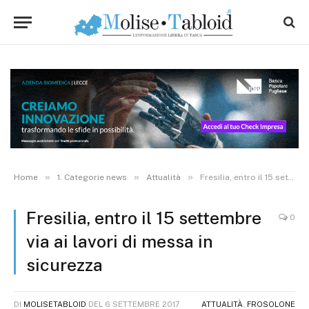
»
»
»
Home
1. Categorie news
Attualità
Fresilia, entro il 15 settembre via ai lavori di messa in sicurezza
Fresilia, entro il 15 settembre
0
via ai lavori di messa in
sicurezza
DI
MOLISETABLOID
DEL
6 SETTEMBRE 2017
ATTUALITÀ
,
FROSOLONE