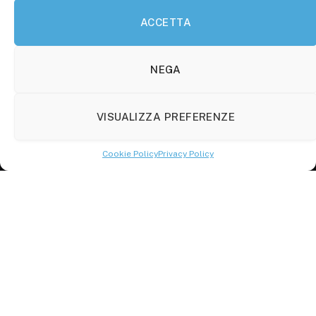
ACCETTA
Molise Tabloid
Viale Manzoni, 38
86100 Campobasso (CB)
NEGA
Tel.
+39 3333169466
VISUALIZZA PREFERENZE
Scrivici a:
info@molisetabloid.it
Cookie Policy
Privacy Policy
commerciale@molisetabloid.it
Disclaimer
Privacy Policy
Cookie Policy (UE)