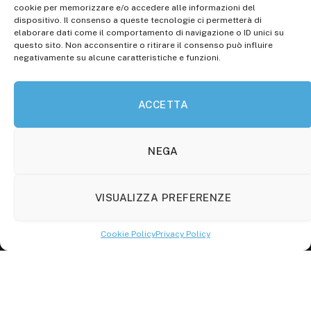
Registr. presso il Tribunale di Campobasso: 3/2013 del
cookie per memorizzare e/o accedere alle informazioni del
14.11.2013, Cron. 1254
dispositivo. Il consenso a queste tecnologie ci permetterà di
elaborare dati come il comportamento di navigazione o ID unici su
Roc: iscrizione n° 25549 (Prot. 1138/com/15 del
questo sito. Non acconsentire o ritirare il consenso può influire
30.04.2015)
negativamente su alcune caratteristiche e funzioni.
P.Iva: 01707150700
ACCETTA
Molise Tabloid
Viale Manzoni, 38
86100 Campobasso (CB)
NEGA
Tel.
+39 3333169466
VISUALIZZA PREFERENZE
Scrivici a:
info@molisetabloid.it
Cookie Policy
Privacy Policy
commerciale@molisetabloid.it
Disclaimer