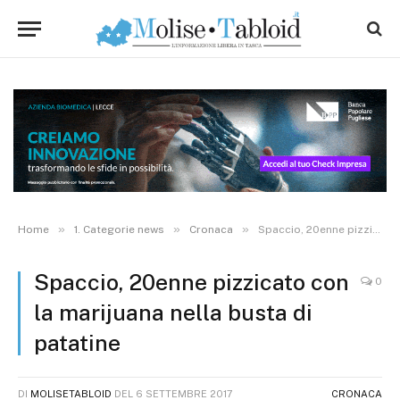
»
»
»
Home
1. Categorie news
Cronaca
Spaccio, 20enne pizzicato con la marijuana nella busta di patatine
Spaccio, 20enne pizzicato con
0
la marijuana nella busta di
patatine
DI
MOLISETABLOID
DEL
6 SETTEMBRE 2017
CRONACA