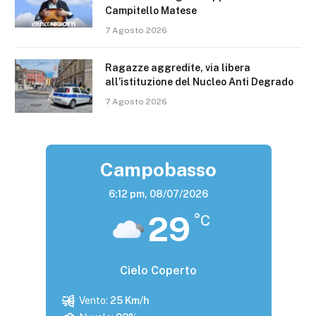
Campitello Matese
7 Agosto 2026
Ragazze aggredite, via libera
all’istituzione del Nucleo Anti Degrado
7 Agosto 2026
Campobasso
6:12 pm,
08/07/2026
29
°C
Cielo Coperto
Vento:
25 Km/h