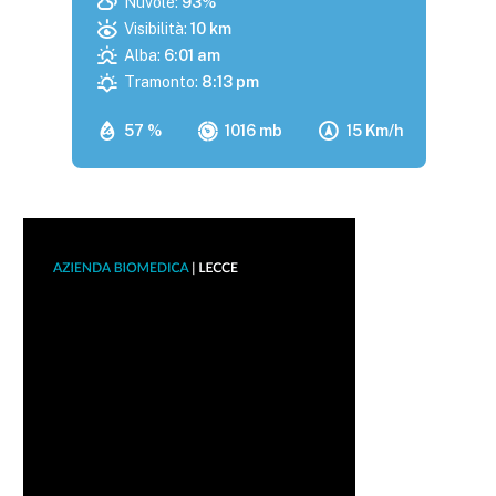
Nuvole:
93%
Visibilità:
10 km
Alba:
6:01 am
Tramonto:
8:13 pm
57 %
1016 mb
15 Km/h