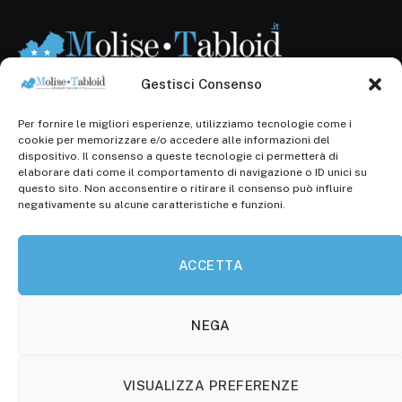
Gestisci Consenso
Per fornire le migliori esperienze, utilizziamo tecnologie come i
Registr. presso il Tribunale di Campobasso: 3/2013 del
cookie per memorizzare e/o accedere alle informazioni del
14.11.2013, Cron. 1254
dispositivo. Il consenso a queste tecnologie ci permetterà di
elaborare dati come il comportamento di navigazione o ID unici su
Roc: iscrizione n° 25549 (Prot. 1138/com/15 del
questo sito. Non acconsentire o ritirare il consenso può influire
30.04.2015)
negativamente su alcune caratteristiche e funzioni.
P.Iva: 01707150700
ACCETTA
Molise Tabloid
Viale Manzoni, 38
86100 Campobasso (CB)
NEGA
Tel.
+39 3333169466
VISUALIZZA PREFERENZE