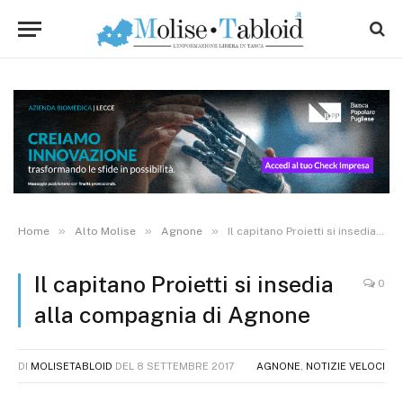
»
»
»
Home
Alto Molise
Agnone
Il capitano Proietti si insedia alla compagnia di Agnone
Il capitano Proietti si insedia
0
alla compagnia di Agnone
DI
MOLISETABLOID
DEL
8 SETTEMBRE 2017
AGNONE
,
NOTIZIE VELOCI