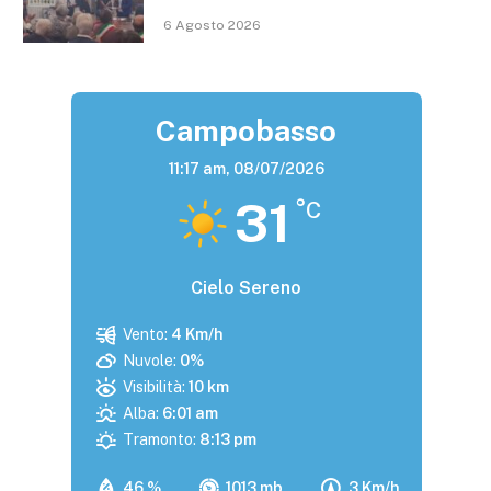
6 Agosto 2026
Campobasso
11:17 am,
08/07/2026
31
°C
Cielo Sereno
Vento:
4 Km/h
Nuvole:
0%
Visibilità:
10 km
Alba:
6:01 am
Tramonto:
8:13 pm
46 %
1013 mb
3 Km/h