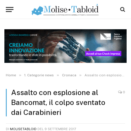
»
»
»
Home
1. Categorie news
Cronaca
Assalto con esplosione al Bancomat, il colpo sventato dai Carabinieri
Assalto con esplosione al
0
Bancomat, il colpo sventato
dai Carabinieri
DI
MOLISETABLOID
DEL
9 SETTEMBRE 2017