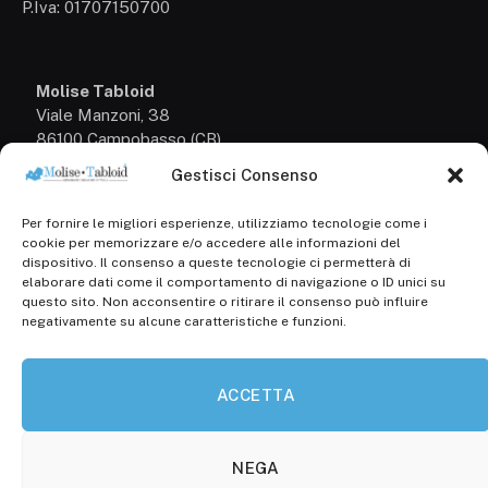
P.Iva: 01707150700
Molise Tabloid
Viale Manzoni, 38
86100 Campobasso (CB)
Gestisci Consenso
Tel.
+39 3333169466
Per fornire le migliori esperienze, utilizziamo tecnologie come i
Scrivici a:
cookie per memorizzare e/o accedere alle informazioni del
info@molisetabloid.it
dispositivo. Il consenso a queste tecnologie ci permetterà di
elaborare dati come il comportamento di navigazione o ID unici su
commerciale@molisetabloid.it
questo sito. Non acconsentire o ritirare il consenso può influire
negativamente su alcune caratteristiche e funzioni.
Disclaimer
ACCETTA
Privacy Policy
Cookie Policy (UE)
NEGA