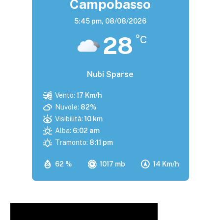
Campobasso
5:45 pm,
08/08/2026
28
°C
Nubi Sparse
Vento:
17 Km/h
Nuvole:
82%
Visibilità:
10 km
Alba:
6:02 am
Tramonto:
8:11 pm
62 %
1017 mb
14 Km/h