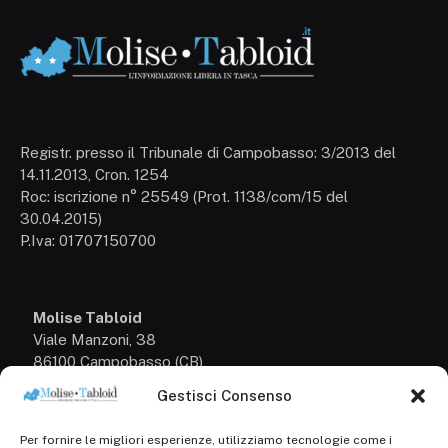
Registr. presso il Tribunale di Campobasso: 3/2013 del
14.11.2013, Cron. 1254
Roc: iscrizione n° 25549 (Prot. 1138/com/15 del
30.04.2015)
P.Iva: 01707150700
Molise Tabloid
Viale Manzoni, 38
86100 Campobasso (CB)
Gestisci Consenso
Tel.
+39 3333169466
Per fornire le migliori esperienze, utilizziamo tecnologie come i