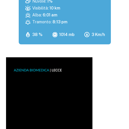
Nuvole:
1%
Visibilità:
10 km
Alba:
6:01 am
Tramonto:
8:13 pm
38 %
1014 mb
3 Km/h