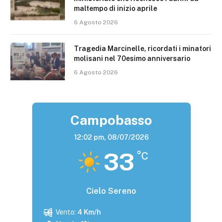
maltempo di inizio aprile
6 Agosto 2026
Tragedia Marcinelle, ricordati i minatori
molisani nel 70esimo anniversario
6 Agosto 2026
Campobasso
12:02 pm,
08/07/2026
33
°C
Cielo Sereno
Vento:
4 Km/h