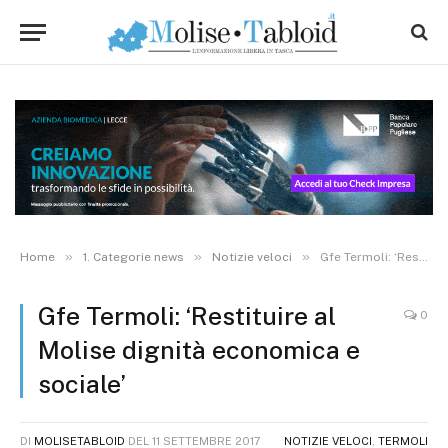
»
»
»
Home
1. Categorie news
Notizie veloci
Gfe Termoli: ‘Restituire al Molise dignità economica e sociale’
Gfe Termoli: ‘Restituire al
0
Molise dignità economica e
sociale’
DI
MOLISETABLOID
DEL
11 SETTEMBRE 2017
NOTIZIE VELOCI
,
TERMOLI