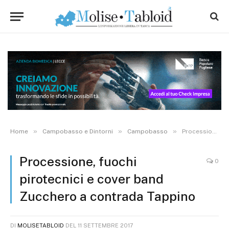
»
»
»
Home
Campobasso e Dintorni
Campobasso
Processione, fuochi pirotecnici e cover band Zucchero a contrada Tappino
Processione, fuochi
0
pirotecnici e cover band
Zucchero a contrada Tappino
DI
MOLISETABLOID
DEL
11 SETTEMBRE 2017