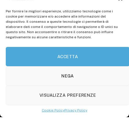
Per fornire le migliori esperienze, utilizziamo tecnologie come i
Registr. presso il Tribunale di Campobasso: 3/2013 del
cookie per memorizzare e/o accedere alle informazioni del
14.11.2013, Cron. 1254
dispositivo. Il consenso a queste tecnologie ci permetterà di
elaborare dati come il comportamento di navigazione o ID unici su
Roc: iscrizione n° 25549 (Prot. 1138/com/15 del
questo sito. Non acconsentire o ritirare il consenso può influire
30.04.2015)
negativamente su alcune caratteristiche e funzioni.
P.Iva: 01707150700
ACCETTA
Molise Tabloid
Viale Manzoni, 38
86100 Campobasso (CB)
NEGA
Tel.
+39 3333169466
VISUALIZZA PREFERENZE
Scrivici a:
info@molisetabloid.it
Cookie Policy
Privacy Policy
commerciale@molisetabloid.it