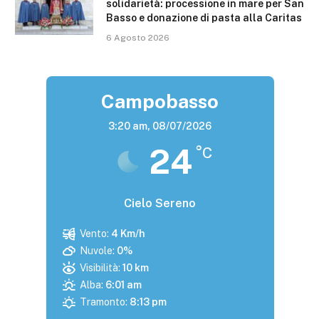
solidarietà: processione in mare per San
Basso e donazione di pasta alla Caritas
6 Agosto 2026
Campobasso
3:20 am,
08/07/2026
24
°C
Cielo Sereno
Vento:
4 Km/h
Nuvole:
0%
Visibilità:
10 km
Alba:
6:01 am
Tramonto:
8:13 pm