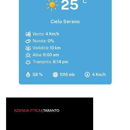
25
°C
Cielo Sereno
Vento:
4 Km/h
Nuvole:
0%
Visibilità:
10 km
Alba:
6:00 am
Tramonto:
8:14 pm
58 %
1016 mb
4 Km/h