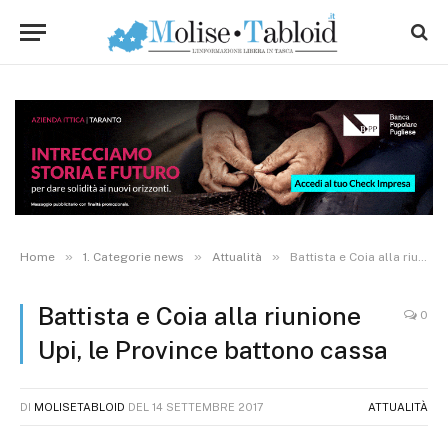
»
»
»
Home
1. Categorie news
Attualità
Battista e Coia alla riunione Upi, le Province battono cassa
Battista e Coia alla riunione
0
Upi, le Province battono cassa
DI
MOLISETABLOID
DEL
14 SETTEMBRE 2017
ATTUALITÀ