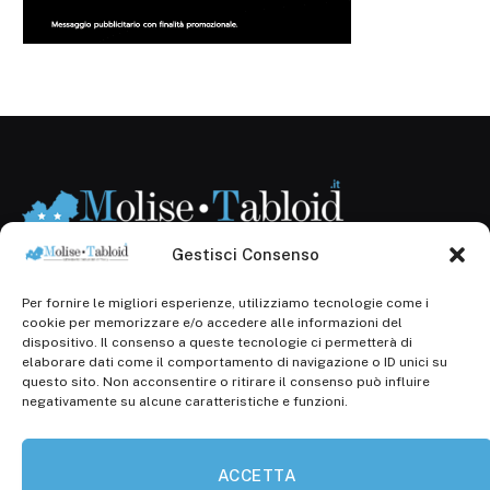
Gestisci Consenso
Per fornire le migliori esperienze, utilizziamo tecnologie come i
Registr. presso il Tribunale di Campobasso: 3/2013 del
cookie per memorizzare e/o accedere alle informazioni del
14.11.2013, Cron. 1254
dispositivo. Il consenso a queste tecnologie ci permetterà di
elaborare dati come il comportamento di navigazione o ID unici su
Roc: iscrizione n° 25549 (Prot. 1138/com/15 del
questo sito. Non acconsentire o ritirare il consenso può influire
30.04.2015)
negativamente su alcune caratteristiche e funzioni.
P.Iva: 01707150700
ACCETTA