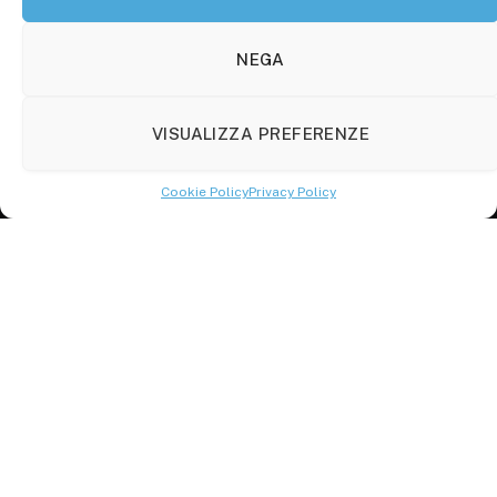
Molise Tabloid
Viale Manzoni, 38
86100 Campobasso (CB)
NEGA
Tel.
+39 3333169466
VISUALIZZA PREFERENZE
Scrivici a:
info@molisetabloid.it
Cookie Policy
Privacy Policy
commerciale@molisetabloid.it
Disclaimer
Privacy Policy
Cookie Policy (UE)
© 2026 Molisetabloid -Powered by
Robarts
.