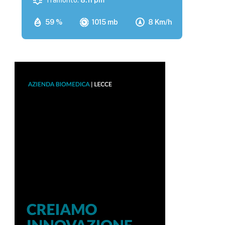
Tramonto:
8:11 pm
59 %
1015 mb
8 Km/h