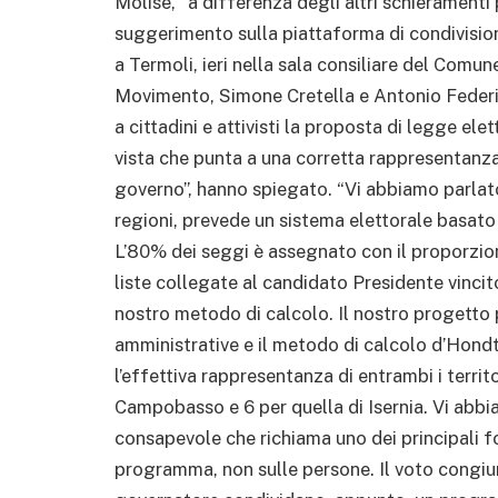
Molise, “a differenza degli altri schieramenti 
suggerimento sulla piattaforma di condivisi
a Termoli, ieri nella sala consiliare del Comu
Movimento, Simone Cretella e Antonio Federic
a cittadini e attivisti la proposta di legge el
vista che punta a una corretta rappresentanza de
governo”, hanno spiegato. “Vi abbiamo parlato
regioni, prevede un sistema elettorale basat
L’80% dei seggi è assegnato con il proporzio
liste collegate al candidato Presidente vincit
nostro metodo di calcolo. Il nostro progetto 
amministrative e il metodo di calcolo d’Hondt
l’effettiva rappresentanza di entrambi i territo
Campobasso e 6 per quella di Isernia. Vi abb
consapevole che richiama uno dei principali 
programma, non sulle persone. Il voto congiu