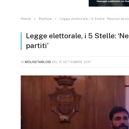
»
»
Home
Politica
Legge elettorale, i 5 Stelle: ‘Nessun accor
Legge elettorale, i 5 Stelle: ‘N
partiti’
DI
MOLISETABLOID
DEL
15 SETTEMBRE 2017