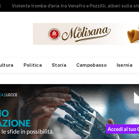
NEWS
A fuoco rimessa agricola, messi in salvo gli animali
ultura
Politica
Storia
Campobasso
Isernia