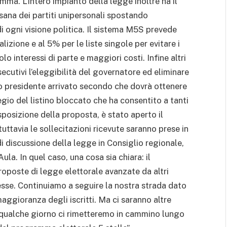
a. L’intero impianto della legge inoltre ha il
sana dei partiti unipersonali spostando
 di ogni visione politica. Il sistema M5S prevede
lizione e al 5% per le liste singole per evitare i
lo interessi di parte e maggiori costi. Infine altri
ecutivi l’eleggibilità del governatore ed eliminare
ato presidente arrivato secondo che dovrà ottenere
ilegio del listino bloccato che ha consentito a tanti
esposizione della proposta, è stato aperto il
uttavia le sollecitazioni ricevute saranno prese in
di discussione della legge in Consiglio regionale,
Aula. In quel caso, una cosa sia chiara: il
poste di legge elettorale avanzate da altri
 esse. Continuiamo a seguire la nostra strada dato
aggioranza degli iscritti. Ma ci saranno altre
a qualche giorno ci rimetteremo in cammino lungo