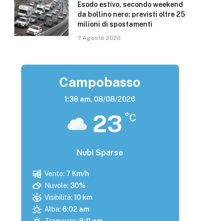
Esodo estivo, secondo weekend
da bollino nero: previsti oltre 25
milioni di spostamenti
7 Agosto 2026
Campobasso
1:38 am,
08/08/2026
23
°C
Nubi Sparse
Vento:
7 Km/h
Nuvole:
30%
Visibilità:
10 km
Alba:
6:02 am