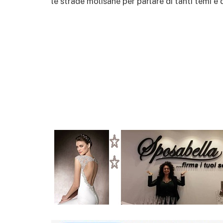
le strade molisane per parlare di tanti temi e