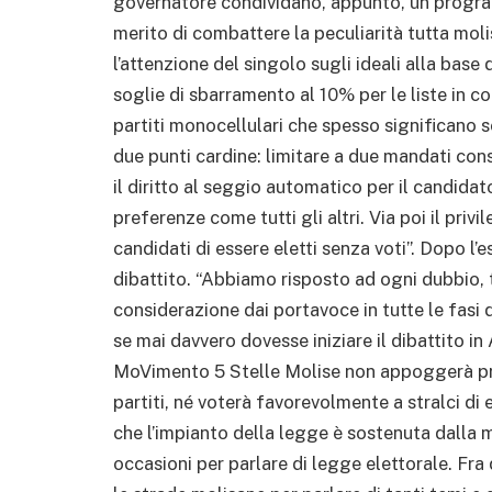
governatore condividano, appunto, un programm
merito di combattere la peculiarità tutta moli
l’attenzione del singolo sugli ideali alla base
soglie di sbarramento al 10% per le liste in coa
partiti monocellulari che spesso significano so
due punti cardine: limitare a due mandati cons
il diritto al seggio automatico per il candid
preferenze come tutti gli altri. Via poi il priv
candidati di essere eletti senza voti”. Dopo l’
dibattito. “Abbiamo risposto ad ogni dubbio, t
considerazione dai portavoce in tutte le fasi 
se mai davvero dovesse iniziare il dibattito in 
MoVimento 5 Stelle Molise non appoggerà pro
partiti, né voterà favorevolmente a stralci di
che l’impianto della legge è sostenuta dalla m
occasioni per parlare di legge elettorale. Fr