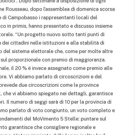
politici”. Dopo settimane a disposizione di ogni
one Rousseau, dopo l’assemblea di domenica scorsa
ne di Campobasso i rappresentanti locali del
o in primis, hanno presentato e discusso insieme
ettorale. “Un progetto nuovo sotto tanti punti di
i cittadini nelle istituzioni e alla stabilità di
 del sistema elettorale che, come per molte altre
o sul proporzionale con premio di maggioranza.
nale, il 20 % è invece assegnato come premio alle
ore. Vi abbiamo parlato di circoscrizioni e del
prevede due circoscrizioni come le province
, che vi abbiamo spiegato nei dettagli, garantisce
ri. Il numero di seggi sarà di 10 per la provincia di
iamo parlato di voto congiunto, un voto completo e
fondamenti del MoVimento 5 Stelle: puntare sul
nto garantisce che consigliere regionale e