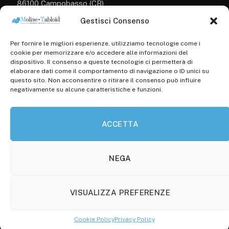
86100 Campobasso (CB)
Gestisci Consenso
Tel.
+39 3333169466
Per fornire le migliori esperienze, utilizziamo tecnologie come i
Scrivici a:
cookie per memorizzare e/o accedere alle informazioni del
info@molisetabloid.it
dispositivo. Il consenso a queste tecnologie ci permetterà di
elaborare dati come il comportamento di navigazione o ID unici su
commerciale@molisetabloid.it
questo sito. Non acconsentire o ritirare il consenso può influire
negativamente su alcune caratteristiche e funzioni.
Disclaimer
ACCETTA
Privacy Policy
Cookie Policy (UE)
NEGA
VISUALIZZA PREFERENZE
© 2026 Molisetabloid -Powered by
Robarts
.
Cookie Policy
Privacy Policy