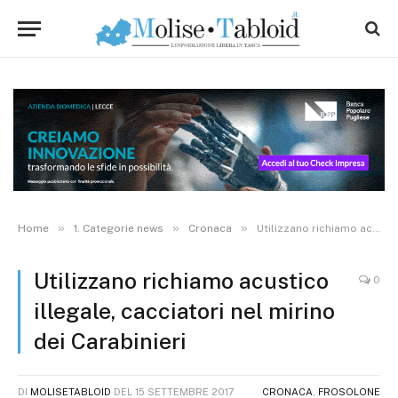
»
»
»
Home
1. Categorie news
Cronaca
Utilizzano richiamo acustico illegale, cacciatori nel mirino dei Carabinieri
Utilizzano richiamo acustico
0
illegale, cacciatori nel mirino
dei Carabinieri
DI
MOLISETABLOID
DEL
15 SETTEMBRE 2017
CRONACA
,
FROSOLONE