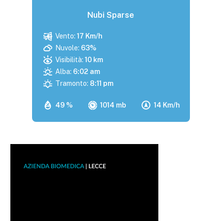
Nubi Sparse
Vento:
17 Km/h
Nuvole:
63%
Visibilità:
10 km
Alba:
6:02 am
Tramonto:
8:11 pm
49 %
1014 mb
14 Km/h