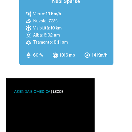
Nubi Sparse
Vento:
19 Km/h
Nuvole:
73%
Visibilità:
10 km
Alba:
6:02 am
Tramonto:
8:11 pm
60 %
1016 mb
14 Km/h