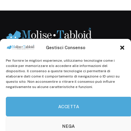
Gestisci Consenso
Per fornire le migliori esperienze, utilizziamo tecnologie come i
Registr. presso il Tribunale di Campobasso: 3/2013 del
cookie per memorizzare e/o accedere alle informazioni del
14.11.2013, Cron. 1254
dispositivo. Il consenso a queste tecnologie ci permetterà di
elaborare dati come il comportamento di navigazione o ID unici su
Roc: iscrizione n° 25549 (Prot. 1138/com/15 del
questo sito. Non acconsentire o ritirare il consenso può influire
30.04.2015)
negativamente su alcune caratteristiche e funzioni.
P.Iva: 01707150700
ACCETTA
Molise Tabloid
Viale Manzoni, 38
86100 Campobasso (CB)
NEGA