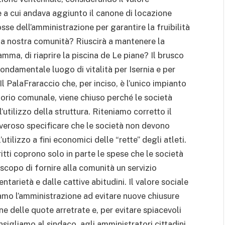
e a cui andava aggiunto il canone di locazione
se dell’amministrazione per garantire la fruibilità
la nostra comunità? Riuscirà a mantenere la
mma, di riaprire la piscina de Le piane? Il brusco
fondamentale luogo di vitalità per Isernia e per
 Il PalaFraraccio che, per inciso, è l’unico impianto
itorio comunale, viene chiuso perché le società
utilizzo della struttura. Riteniamo corretto il
overoso specificare che le società non devono
tilizzo a fini economici delle “rette” degli atleti.
ritti coprono solo in parte le spese che le società
scopo di fornire alla comunità un servizio
tarietà e dalle cattive abitudini. Il valore sociale
iamo l’amministrazione ad evitare nuove chiusure
e delle quote arretrate e, per evitare spiacevoli
nsigliamo al sindaco, agli amministratori cittadini