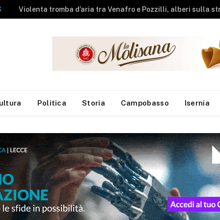
NEWS
A fuoco rimessa agricola, messi in salvo gli animali
ultura
Politica
Storia
Campobasso
Isernia