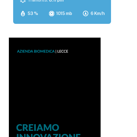
Tramonto:
8:11 pm
53 %
1015 mb
6 Km/h