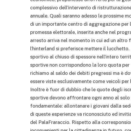
complessivo dell’intervento di ristrutturazion
annuale. Quali saranno adesso le prossime mos
di un importante centro di aggregazione per 
promessa elettorale, inserita anche nel progra
arresto arriva nel momento in cui ad un altro 
l’hinterland si preferisce mettere il lucchetto.
sportivo al chiuso di spessore nell’intero terr
sportive non corrispondono la loro quota per l’
richiamo al saldo dei debiti pregressi ma è d
essere viste esclusivamente come veicoli per l’u
Inoltre è fuor di dubbio che le quote degli isc
sportive devono affrontare ogni anno al solo 
fondamentale: allontanare i giovani dalla seden
di queste esperienze va riconosciuto ed invit
del PalaFraraccio. Rispetto alla corresponsion
inconvenienti per la cittadinanza in futuro, co