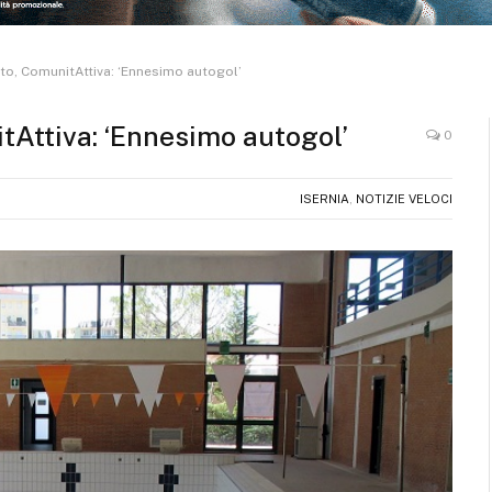
to, ComunitAttiva: ‘Ennesimo autogol’
tAttiva: ‘Ennesimo autogol’
0
ISERNIA
,
NOTIZIE VELOCI