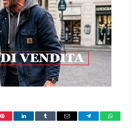
Pinterest
LinkedIn
Tumblr
Email
Telegram
WhatsAp