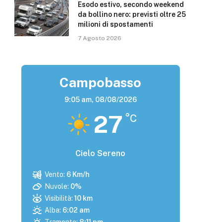
Esodo estivo, secondo weekend
da bollino nero: previsti oltre 25
milioni di spostamenti
7 Agosto 2026
Campobasso
9:05 am,
08/08/2026
27
°C
Cielo Sereno
Vento:
6 Km/h
Nuvole:
0%
Visibilità:
10 km
Alba:
6:02 am