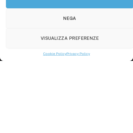
Molise Tabloid
Viale Manzoni, 38
86100 Campobasso (CB)
NEGA
Tel.
+39 3333169466
VISUALIZZA PREFERENZE
Scrivici a:
info@molisetabloid.it
Cookie Policy
Privacy Policy
commerciale@molisetabloid.it
Disclaimer
Privacy Policy
Cookie Policy (UE)