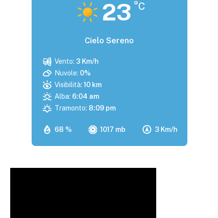
23
°C
Cielo Sereno
Vento:
3 Km/h
Nuvole:
0%
Visibilità:
10 km
Alba:
6:04 am
Tramonto:
8:09 pm
68 %
1017 mb
3 Km/h