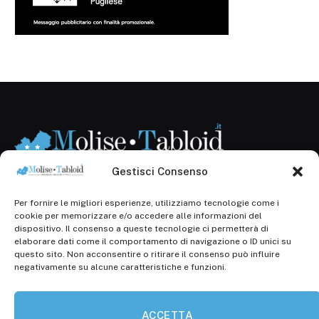
Gestisci Consenso
Per fornire le migliori esperienze, utilizziamo tecnologie come i
Registr. presso il Tribunale di Campobasso: 3/2013 del
cookie per memorizzare e/o accedere alle informazioni del
14.11.2013, Cron. 1254
dispositivo. Il consenso a queste tecnologie ci permetterà di
elaborare dati come il comportamento di navigazione o ID unici su
Roc: iscrizione n° 25549 (Prot. 1138/com/15 del
questo sito. Non acconsentire o ritirare il consenso può influire
30.04.2015)
negativamente su alcune caratteristiche e funzioni.
P.Iva: 01707150700
ACCETTA