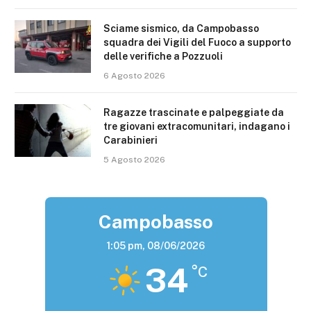
Sciame sismico, da Campobasso
squadra dei Vigili del Fuoco a supporto
delle verifiche a Pozzuoli
6 Agosto 2026
Ragazze trascinate e palpeggiate da
tre giovani extracomunitari, indagano i
Carabinieri
5 Agosto 2026
Campobasso
1:05 pm,
08/06/2026
34
°C