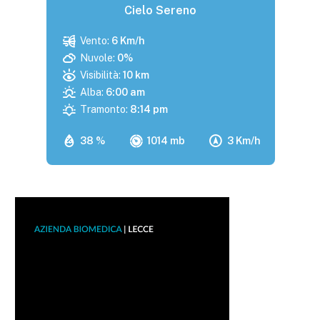
Cielo Sereno
Vento:
6 Km/h
Nuvole:
0%
Visibilità:
10 km
Alba:
6:00 am
Tramonto:
8:14 pm
38 %
1014 mb
3 Km/h