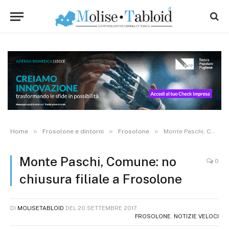
»
»
»
Home
Frosolone e dintorni
Frosolone
Monte Paschi, Comune: no chiusura filiale a Frosolone
Monte Paschi, Comune: no
0
chiusura filiale a Frosolone
DI
MOLISETABLOID
DEL
20 SETTEMBRE 2017
FROSOLONE
,
NOTIZIE VELOCI