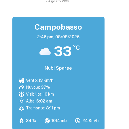
7 Agosto 2026
Campobasso
2:46 pm,
08/08/2026
33
°C
Nubi Sparse
Vento:
13 Km/h
Nuvole:
37%
Visibilità:
10 km
Alba:
6:02 am
Tramonto:
8:11 pm
34 %
1014 mb
24 Km/h