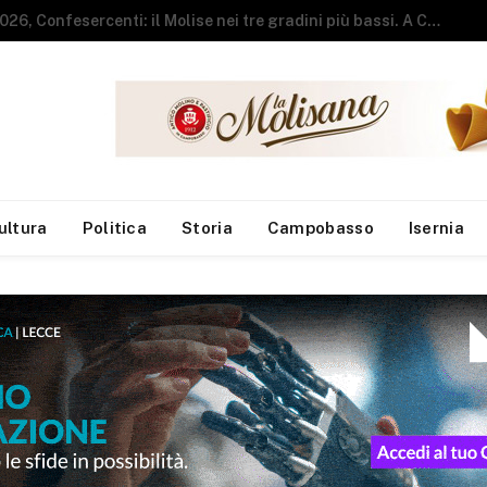
Vendeva pizza e kebab senza autorizzazioni amministrative, chiuso locale del centro
ultura
Politica
Storia
Campobasso
Isernia