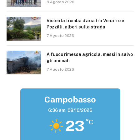
8 Agosto 2026
Violenta tromba d’aria tra Venafro e
Pozzilli, alberi sulla strada
7 Agosto 2026
A fuoco rimessa agricola, messi in salvo
gli animali
7 Agosto 2026
Campobasso
6:36 am,
08/10/2026
23
°C