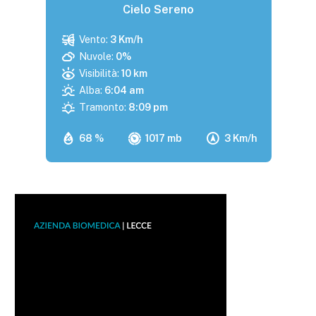
Cielo Sereno
Vento:
3 Km/h
Nuvole:
0%
Visibilità:
10 km
Alba:
6:04 am
Tramonto:
8:09 pm
68 %
1017 mb
3 Km/h