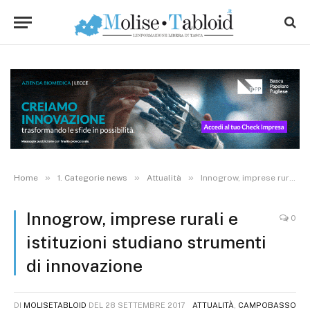
»
»
»
Home
1. Categorie news
Attualità
Innogrow, imprese rurali e istituzioni studiano strumenti di innovazione
Innogrow, imprese rurali e
0
istituzioni studiano strumenti
di innovazione
DI
MOLISETABLOID
DEL
28 SETTEMBRE 2017
ATTUALITÀ
,
CAMPOBASSO