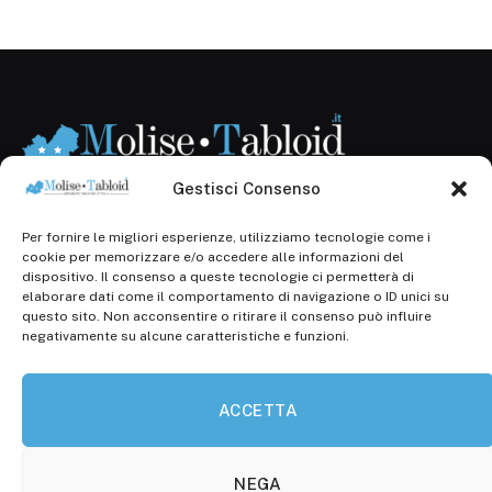
Gestisci Consenso
Per fornire le migliori esperienze, utilizziamo tecnologie come i
Registr. presso il Tribunale di Campobasso: 3/2013 del
cookie per memorizzare e/o accedere alle informazioni del
14.11.2013, Cron. 1254
dispositivo. Il consenso a queste tecnologie ci permetterà di
elaborare dati come il comportamento di navigazione o ID unici su
Roc: iscrizione n° 25549 (Prot. 1138/com/15 del
questo sito. Non acconsentire o ritirare il consenso può influire
30.04.2015)
negativamente su alcune caratteristiche e funzioni.
P.Iva: 01707150700
ACCETTA
Molise Tabloid
Viale Manzoni, 38
86100 Campobasso (CB)
NEGA