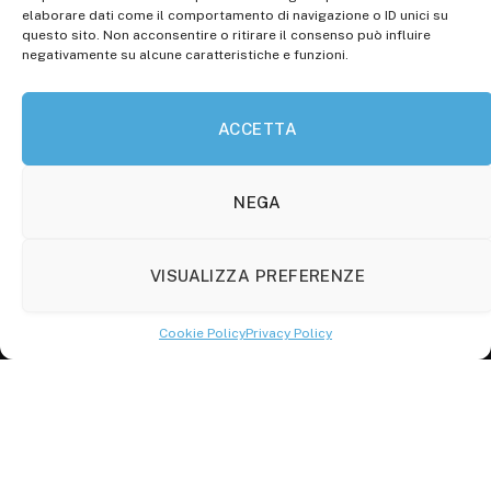
elaborare dati come il comportamento di navigazione o ID unici su
Roc: iscrizione n° 25549 (Prot. 1138/com/15 del
questo sito. Non acconsentire o ritirare il consenso può influire
30.04.2015)
negativamente su alcune caratteristiche e funzioni.
P.Iva: 01707150700
ACCETTA
Molise Tabloid
Viale Manzoni, 38
86100 Campobasso (CB)
NEGA
Tel.
+39 3333169466
VISUALIZZA PREFERENZE
Scrivici a:
info@molisetabloid.it
Cookie Policy
Privacy Policy
commerciale@molisetabloid.it
Disclaimer
Privacy Policy