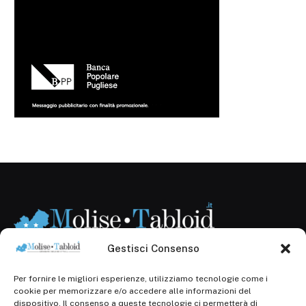
Gestisci Consenso
Per fornire le migliori esperienze, utilizziamo tecnologie come i
Registr. presso il Tribunale di Campobasso: 3/2013 del
cookie per memorizzare e/o accedere alle informazioni del
14.11.2013, Cron. 1254
dispositivo. Il consenso a queste tecnologie ci permetterà di