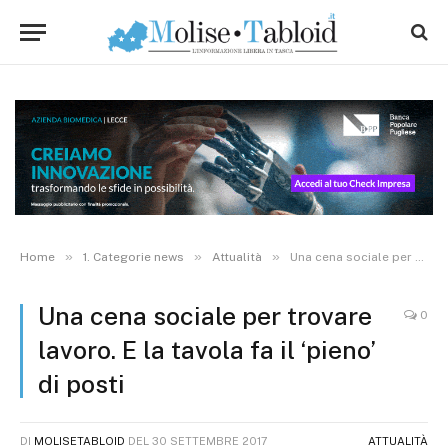
»
»
»
Home
1. Categorie news
Attualità
Una cena sociale per trovare lavoro. E la tavola fa il ‘pieno’ di posti
Una cena sociale per trovare
0
lavoro. E la tavola fa il ‘pieno’
di posti
DI
MOLISETABLOID
DEL
30 SETTEMBRE 2017
ATTUALITÀ