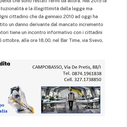
ipendi che sono restati fermi da allora. Nel 2015 la
tuzionalità e la illegittimità della legge ma
gni cittadino che da gennaio 2010 ad oggi ha
patito un danno derivante dal mancato incremento
ri tiene un incontro informativo con i cittadini
ì 6 ottobre, alle ore 18,00, nel Bar Time, via Svevo,