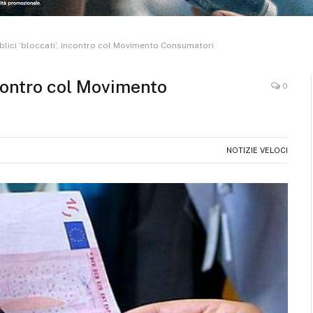
blici ‘bloccati’, incontro col Movimento Consumatori
ncontro col Movimento
0
NOTIZIE VELOCI