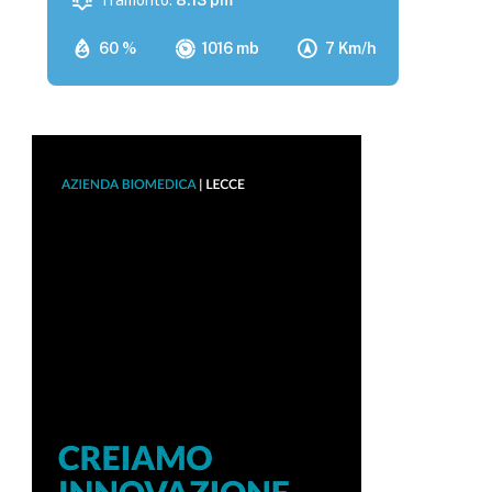
Tramonto:
8:13 pm
60 %
1016 mb
7 Km/h