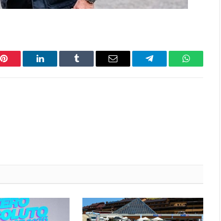
Pinterest
LinkedIn
Tumblr
Email
Telegram
WhatsAp