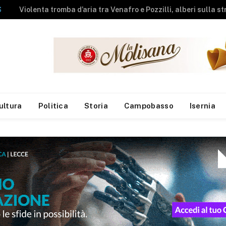
NEWS
A fuoco rimessa agricola, messi in salvo gli animali
ultura
Politica
Storia
Campobasso
Isernia