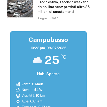
Esodo estivo, secondo weekend
da bollino nero: previsti oltre 25
milioni di spostamenti
7 Agosto 2026
Campobasso
10:23 pm,
08/07/2026
25
°C
Nubi Sparse
Vento:
6 Km/h
Nuvole:
44%
Visibilità:
10 km
Alba:
6:01 am