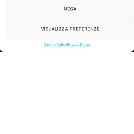
Viale Manzoni, 38
86100 Campobasso (CB)
NEGA
Tel.
+39 3333169466
VISUALIZZA PREFERENZE
Scrivici a:
info@molisetabloid.it
Cookie Policy
Privacy Policy
commerciale@molisetabloid.it
Disclaimer
Privacy Policy
Cookie Policy (UE)
© 2026 Molisetabloid -Powered by
Robarts
.