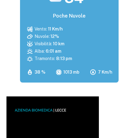
Poche Nuvole
Vento:
11 Km/h
Nuvole:
12%
Visibilità:
10 km
Alba:
6:01 am
Tramonto:
8:13 pm
38 %
1013 mb
7 Km/h