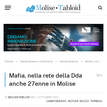
»
»
»
Home
Campobasso e Dintorni
Campobasso
Mafia, nella rete della Dda anche 27enne in Molise
Mafia, nella rete della Dda
0
anche 27enne in Molise
DI
MOLISETABLOID
DEL
7 OTTOBRE 2017
CAMPOBASSO
,
NOTIZIE VELOCI
,
TERMOLI