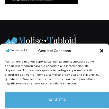
Gestisci Consenso
Per fornire le migliori esperienze, utilizziamo tecnologie come i
Registr. presso il Tribunale di Campobasso: 3/2013 del
cookie per memorizzare e/o accedere alle informazioni del
14.11.2013, Cron. 1254
dispositivo. Il consenso a queste tecnologie ci permetterà di
elaborare dati come il comportamento di navigazione o ID unici su
Roc: iscrizione n° 25549 (Prot. 1138/com/15 del
questo sito. Non acconsentire o ritirare il consenso può influire
30.04.2015)
negativamente su alcune caratteristiche e funzioni.
P.Iva: 01707150700
ACCETTA
Molise Tabloid