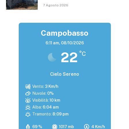
7 Agosto 2026
Campobasso
6:11 am,
08/10/2026
22
°C
Cielo Sereno
Vento:
3 Km/h
Nuvole:
0%
Visibilità:
10 km
Alba:
6:04 am
Tramonto:
8:09 pm
69 %
1017 mb
4 Km/h