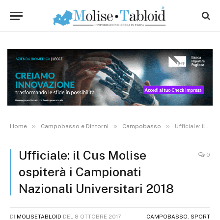
»
»
»
Home
Campobasso e Dintorni
Campobasso
Ufficiale: il Cus Molise ospiterà i Campionati Nazionali Universitari 2018
Ufficiale: il Cus Molise
0
ospiterà i Campionati
Nazionali Universitari 2018
DI
MOLISETABLOID
DEL
8 OTTOBRE 2017
CAMPOBASSO
,
SPORT