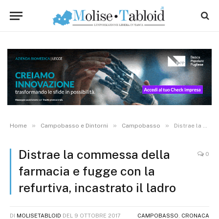
»
»
»
Home
Campobasso e Dintorni
Campobasso
Distrae la commessa della farmacia e fugge con la refurtiva, incastrato il ladro
Distrae la commessa della
0
farmacia e fugge con la
refurtiva, incastrato il ladro
DI
MOLISETABLOID
DEL
9 OTTOBRE 2017
CAMPOBASSO
,
CRONACA