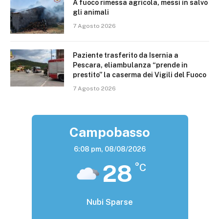
A fuoco rimessa agricola, messi in salvo
gli animali
7 Agosto 2026
Paziente trasferito da Isernia a
Pescara, eliambulanza “prende in
prestito” la caserma dei Vigili del Fuoco
7 Agosto 2026
Campobasso
6:08 pm,
08/08/2026
28
°C
Nubi Sparse