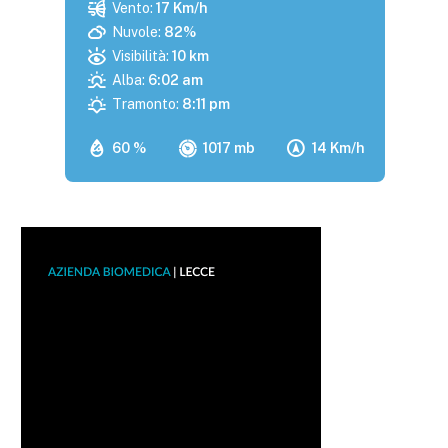
Vento:
17 Km/h
Nuvole:
82%
Visibilità:
10 km
Alba:
6:02 am
Tramonto:
8:11 pm
60 %
1017 mb
14 Km/h