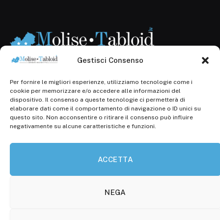
Gestisci Consenso
Per fornire le migliori esperienze, utilizziamo tecnologie come i
Registr. presso il Tribunale di Campobasso: 3/2013 del
cookie per memorizzare e/o accedere alle informazioni del
14.11.2013, Cron. 1254
dispositivo. Il consenso a queste tecnologie ci permetterà di
elaborare dati come il comportamento di navigazione o ID unici su
Roc: iscrizione n° 25549 (Prot. 1138/com/15 del
questo sito. Non acconsentire o ritirare il consenso può influire
30.04.2015)
negativamente su alcune caratteristiche e funzioni.
P.Iva: 01707150700
ACCETTA
Molise Tabloid
Viale Manzoni, 38
86100 Campobasso (CB)
NEGA
Tel.
+39 3333169466