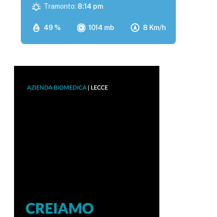
Tramonto:
8:14 pm
49 %
1014 mb
8 Km/h