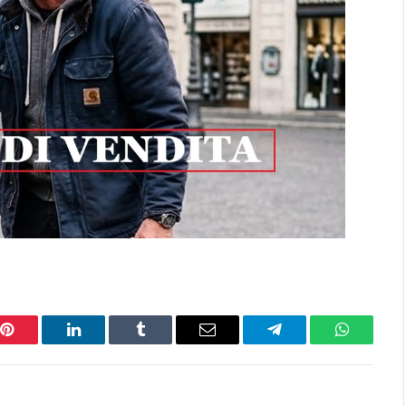
Pinterest
LinkedIn
Tumblr
Email
Telegram
WhatsAp