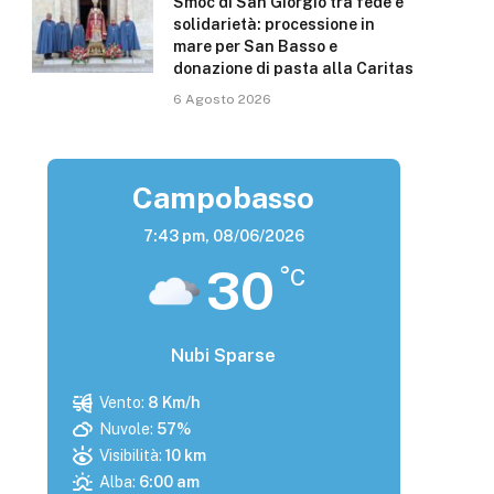
Smoc di San Giorgio tra fede e
solidarietà: processione in
mare per San Basso e
donazione di pasta alla Caritas
6 Agosto 2026
Campobasso
7:43 pm,
08/06/2026
30
°C
Nubi Sparse
Vento:
8 Km/h
Nuvole:
57%
Visibilità:
10 km
Alba:
6:00 am