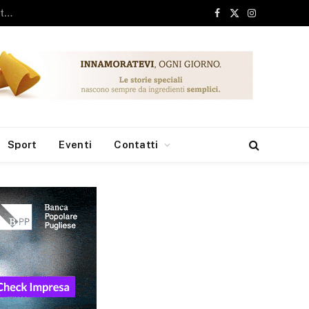
ari, 6 milioni dai Fondi Europei per le borse di studio
Facebook
X
Instagram
(Twitter)
Sport
Eventi
Contatti