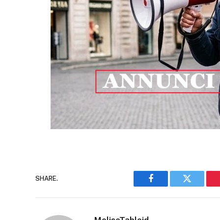
SHARE.
Facebook
Twitter
MoliseTabloid