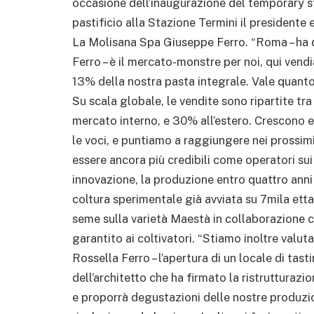
occasione dell’inaugurazione del temporary s
pastificio alla Stazione Termini il presidente
La Molisana Spa Giuseppe Ferro. “Roma – ha 
Ferro – è il mercato-monstre per noi, qui vendi
13% della nostra pasta integrale. Vale quanto 
Su scala globale, le vendite sono ripartite tr
mercato interno, e 30% all’estero. Crescono
le voci, e puntiamo a raggiungere nei prossimi 
essere ancora più credibili come operatori sui 
innovazione, la produzione entro quattro anni
coltura sperimentale già avviata su 7mila etta
seme sulla varietà Maestà in collaborazione c
garantito ai coltivatori. “Stiamo inoltre valut
Rossella Ferro – l’apertura di un locale di tas
dell’architetto che ha firmato la ristrutturazi
e proporrà degustazioni delle nostre produzio