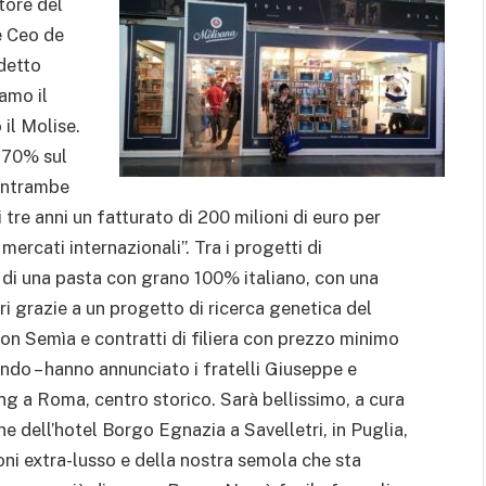
tore del
 e Ceo de
detto
amo il
il Molise.
a 70% sul
 entrambe
tre anni un fatturato di 200 milioni di euro per
mercati internazionali”. Tra i progetti di
 di una pasta con grano 100% italiano, con una
ri grazie a un progetto di ricerca genetica del
on Semìa e contratti di filiera con prezzo minimo
ando – hanno annunciato i fratelli Giuseppe e
ting a Roma, centro storico. Sarà bellissimo, a cura
one dell’hotel Borgo Egnazia a Savelletri, in Puglia,
ni extra-lusso e della nostra semola che sta