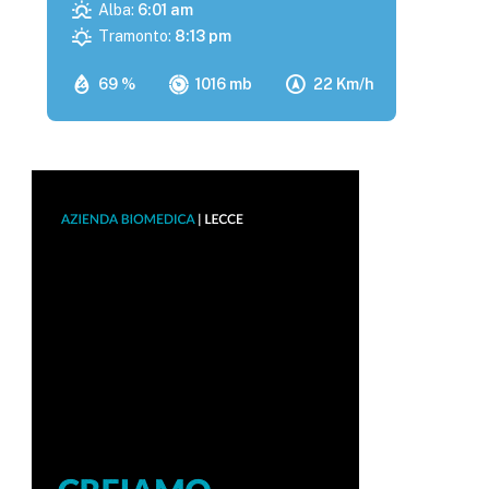
Alba:
6:01 am
Tramonto:
8:13 pm
69 %
1016 mb
22 Km/h