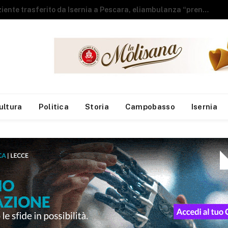
Sla, Neuromed: individuato meccanismo che compromette l’equilibrio dei motoneuroni
ultura
Politica
Storia
Campobasso
Isernia