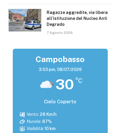
Ragazze aggredite, via libera
all’istituzione del Nucleo Anti
Degrado
7 Agosto 2026
Campobasso
3:53 pm,
08/07/2026
30
°C
Cielo Coperto
Vento:
28 Km/h
Nuvole:
87%
Visibilità:
10 km