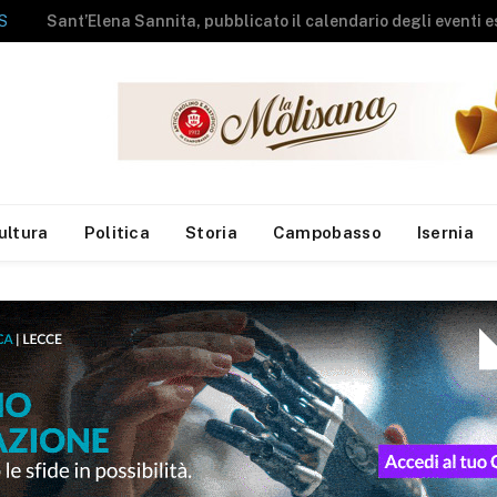
La Sea apre le porte del Centro Comunale di Raccolta agli studenti del campus estivo di Campolieto
ultura
Politica
Storia
Campobasso
Isernia