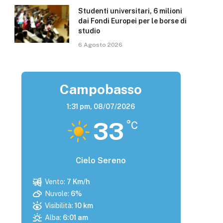
Studenti universitari, 6 milioni
dai Fondi Europei per le borse di
studio
6 Agosto 2026
Campobasso
1:31 pm,
08/07/2026
33
°C
Cielo Sereno
Vento:
7 Km/h
Nuvole:
6%
Visibilità:
10 km
Alba:
6:01 am