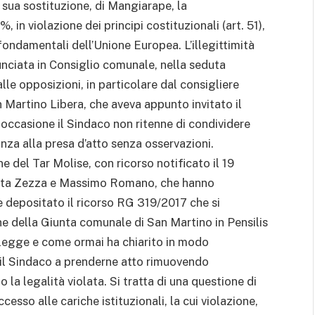
n sua sostituzione, di Mangiarape, la
 in violazione dei principi costituzionali (art. 51),
ti fondamentali dell’Unione Europea. L’illegittimità
unciata in Consiglio comunale, nella seduta
lle opposizioni, in particolare dal consigliere
 Martino Libera, che aveva appunto invitato il
 occasione il Sindaco non ritenne di condividere
nza alla presa d’atto senza osservazioni.
ne del Tar Molise, con ricorso notificato il 19
rita Zezza e Massimo Romano, che hanno
 e depositato il ricorso RG 319/2017 che si
ne della Giunta comunale di San Martino in Pensilis
 legge e come ormai ha chiarito in modo
 il Sindaco a prenderne atto rimuovendo
ndo la legalità violata. Si tratta di una questione di
ccesso alle cariche istituzionali, la cui violazione,