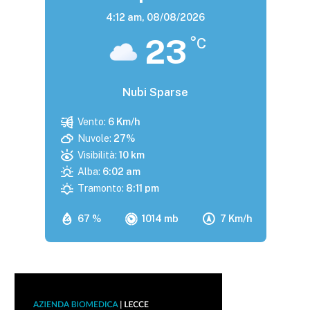
4:12 am,
08/08/2026
23
°C
Nubi Sparse
Vento:
6 Km/h
Nuvole:
27%
Visibilità:
10 km
Alba:
6:02 am
Tramonto:
8:11 pm
67 %
1014 mb
7 Km/h