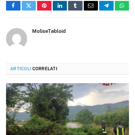
Facebook
Twitter
Pinterest
LinkedIn
Tumblr
Email
Telegram
What
MoliseTabloid
ARTICOLI
CORRELATI