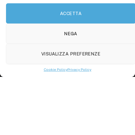
ACCETTA
Molise Tabloid
Viale Manzoni, 38
86100 Campobasso (CB)
NEGA
Tel.
+39 3333169466
VISUALIZZA PREFERENZE
Scrivici a:
info@molisetabloid.it
Cookie Policy
Privacy Policy
commerciale@molisetabloid.it
Disclaimer
Privacy Policy
Cookie Policy (UE)