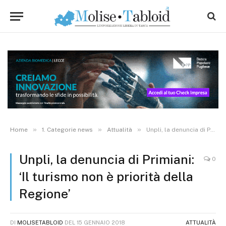
»
»
»
Home
1. Categorie news
Attualità
Unpli, la denuncia di Primiani: ‘Il turismo non è priorità della Regione’
Unpli, la denuncia di Primiani:
0
‘Il turismo non è priorità della
Regione’
DI
MOLISETABLOID
DEL
15 GENNAIO 2018
ATTUALITÀ