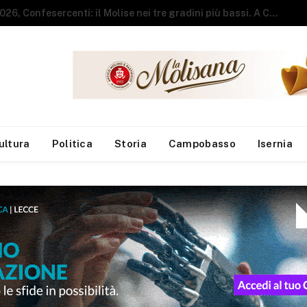
Vendeva pizza e kebab senza autorizzazioni amministrative, chiuso locale del centro
ultura
Politica
Storia
Campobasso
Isernia