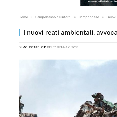
»
»
»
Home
Campobasso e Dintorni
Campobasso
I nuovi
I nuovi reati ambientali, avvoc
DI
MOLISETABLOID
DEL
17 GENNAIO 2018