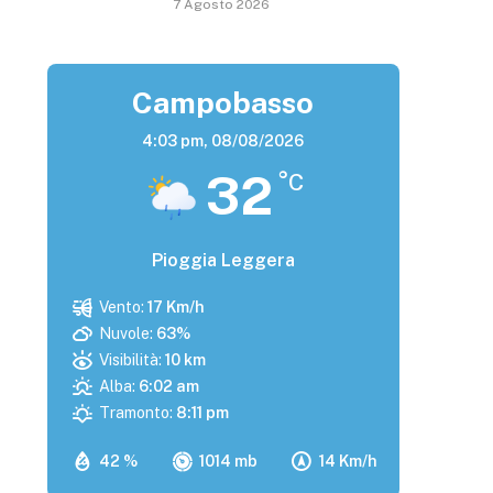
7 Agosto 2026
Campobasso
4:03 pm,
08/08/2026
32
°C
Pioggia Leggera
Vento:
17 Km/h
Nuvole:
63%
Visibilità:
10 km
Alba:
6:02 am
Tramonto:
8:11 pm
42 %
1014 mb
14 Km/h