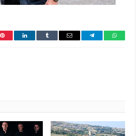
Pinterest
LinkedIn
Tumblr
Email
Telegram
WhatsAp