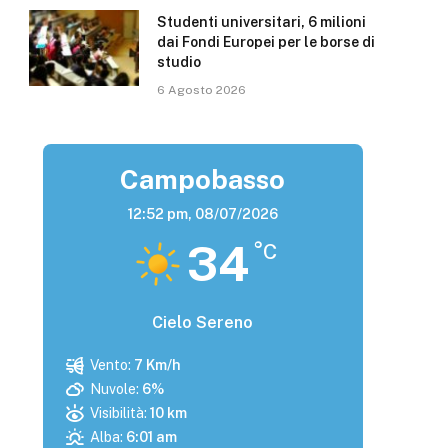
Studenti universitari, 6 milioni
dai Fondi Europei per le borse di
studio
6 Agosto 2026
Campobasso
12:52 pm,
08/07/2026
34
°C
Cielo Sereno
Vento:
7 Km/h
Nuvole:
6%
Visibilità:
10 km
Alba:
6:01 am