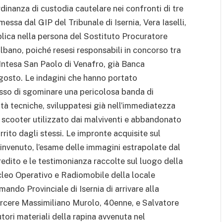
inanza di custodia cautelare nei confronti di tre
messa dal GIP del Tribunale di Isernia, Vera Iaselli,
blica nella persona del Sostituto Procuratore
ano, poiché resesi responsabili in concorso tra
 Intesa San Paolo di Venafro, già Banca
 agosto. Le indagini che hanno portato
sso di sgominare una pericolosa banda di
vità tecniche, sviluppatesi già nell’immediatezza
n scooter utilizzato dai malviventi e abbandonato
rrito dagli stessi. Le impronte acquisite sul
rinvenuto, l’esame delle immagini estrapolate dal
credito e le testimonianza raccolte sul luogo della
cleo Operativo e Radiomobile della locale
ndo Provinciale di Isernia di arrivare alla
 carcere Massimiliano Murolo, 40enne, e Salvatore
tori materiali della rapina avvenuta nel