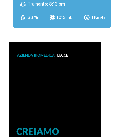
Tramonto:
8:13 pm
36 %
1013 mb
1 Km/h