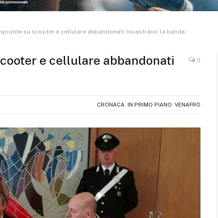
mpronte su scooter e cellulare abbandonati ‘incastrano’ la banda
scooter e cellulare abbandonati
0
CRONACA
,
IN PRIMO PIANO
,
VENAFRO