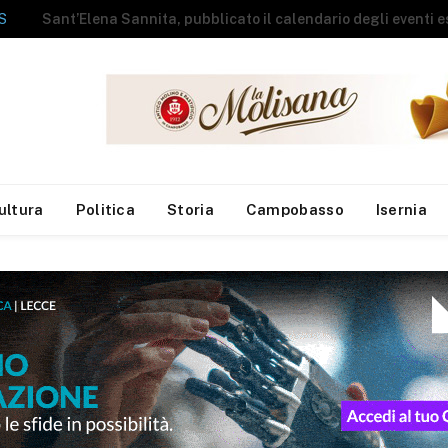
La Sea apre le porte del Centro Comunale di Raccolta agli studenti del campus estivo di Campolieto
ultura
Politica
Storia
Campobasso
Isernia