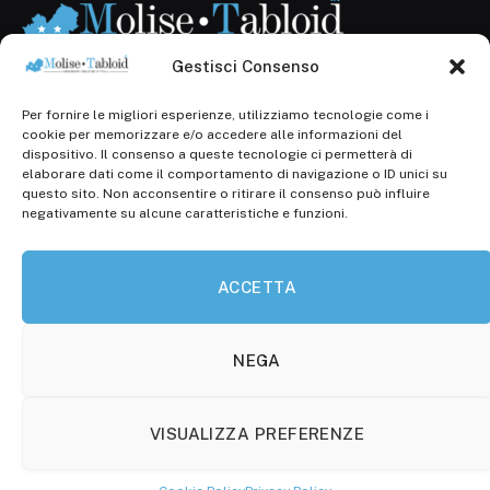
Gestisci Consenso
Per fornire le migliori esperienze, utilizziamo tecnologie come i
Registr. presso il Tribunale di Campobasso: 3/2013 del
cookie per memorizzare e/o accedere alle informazioni del
14.11.2013, Cron. 1254
dispositivo. Il consenso a queste tecnologie ci permetterà di
elaborare dati come il comportamento di navigazione o ID unici su
Roc: iscrizione n° 25549 (Prot. 1138/com/15 del
questo sito. Non acconsentire o ritirare il consenso può influire
30.04.2015)
negativamente su alcune caratteristiche e funzioni.
P.Iva: 01707150700
ACCETTA
Molise Tabloid
Viale Manzoni, 38
86100 Campobasso (CB)
NEGA
Tel.
+39 3333169466
VISUALIZZA PREFERENZE
Scrivici a:
info@molisetabloid.it