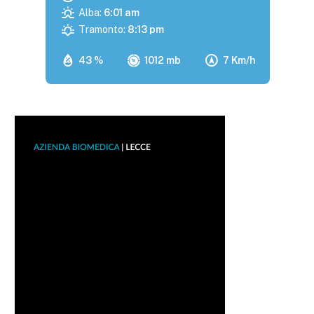
Alba:
6:01 am
Tramonto:
8:13 pm
43 %
1012 mb
7 Km/h