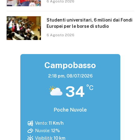
6 Agosto 2026
Studenti universitari, 6 milioni dai Fondi
Europei per le borse di studio
6 Agosto 2026
Campobasso
2:18 pm,
08/07/2026
34
°C
Poche Nuvole
Vento:
11 Km/h
Nuvole:
12%
Visibilità:
10 km