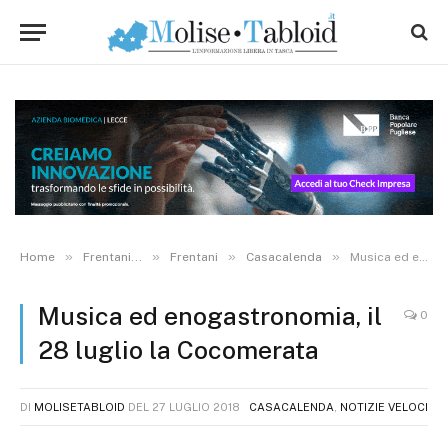
»
»
»
»
Home
Frentani...
Frentani
Casacalenda
Musica ed enogastronomia, il 28 luglio la Cocomerata
Musica ed enogastronomia, il
0
28 luglio la Cocomerata
DI
MOLISETABLOID
DEL
27 LUGLIO 2018
CASACALENDA
,
NOTIZIE VELOCI