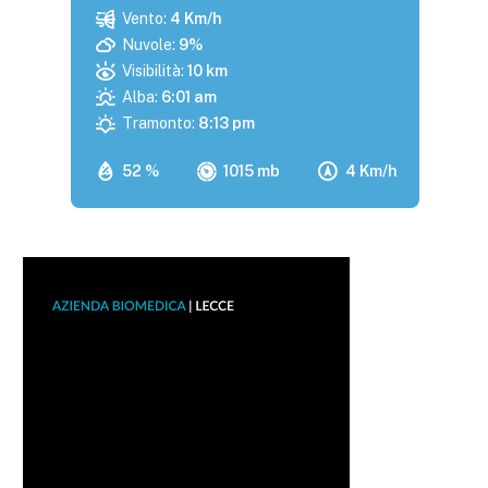
Vento:
4 Km/h
Nuvole:
9%
Visibilità:
10 km
Alba:
6:01 am
Tramonto:
8:13 pm
52 %
1015 mb
4 Km/h