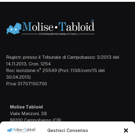
Registr. presso il Tribunale di Campobasso: 3/2013 del
14.11.2013, Cron. 1254
Roc: iscrizione n° 25549 (Prot. 1138/com/15 del
30.04.2015)
P.Iva: 01707150700
Molise Tabloid
Viale Manzoni, 38
86100 Campobasso (CB)
Gestisci Consenso
Tel.
+39 3333169466