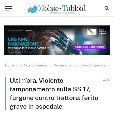
»
»
»
Home
1. Categorie news
Cronaca
Ultim’ora. Violento tamponamento sulla SS 17, furgone contro trattore: ferito grave in ospedale
Ultim’ora. Violento
0
tamponamento sulla SS 17,
furgone contro trattore: ferito
grave in ospedale