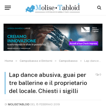
»
»
»
Home
Campobasso e Dintorni
Campobasso
Lap dance abusiva, guai per tre ballerine e il proprietario del locale. Chiesti i sigilli
Lap dance abusiva, guai per
0
tre ballerine e il proprietario
del locale. Chiesti i sigilli
DI
MOLISETABLOID
DEL
15 FEBBRAIO 2019