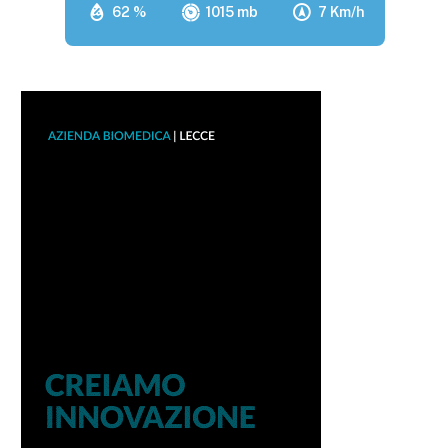
62 %
1015 mb
7 Km/h