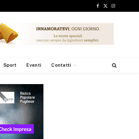
ite, via libera all’istituzione del Nucleo Anti Degrado
Facebook
X
Instagram
(Twitter)
Sport
Eventi
Contatti