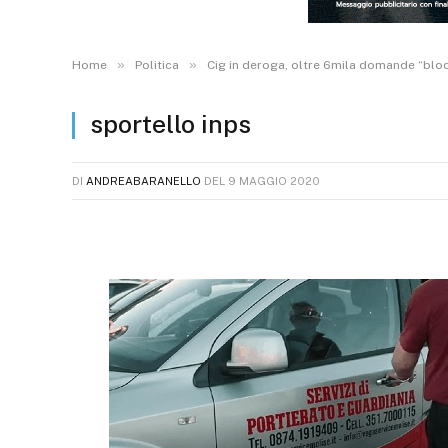
»
»
Home
Politica
Cig in deroga, oltre 6mila domande “blocca
sportello inps
DI
ANDREABARANELLO
DEL
9 MAGGIO 2020