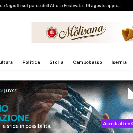
Ragazze aggred
ultura
Politica
Storia
Campobasso
Isernia