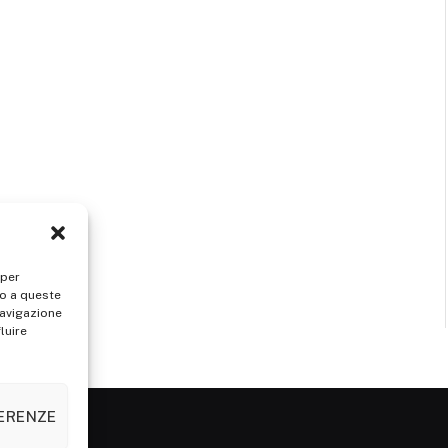
 per
so a queste
navigazione
luire
FERENZE