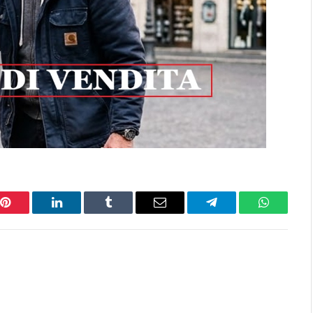
Pinterest
LinkedIn
Tumblr
Email
Telegram
WhatsAp