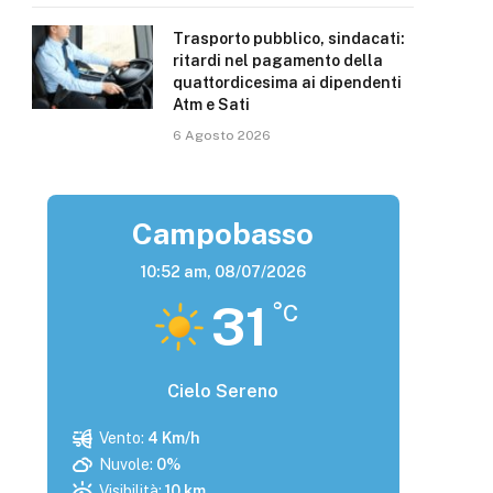
Trasporto pubblico, sindacati:
ritardi nel pagamento della
quattordicesima ai dipendenti
Atm e Sati
6 Agosto 2026
Campobasso
10:52 am,
08/07/2026
31
°C
Cielo Sereno
Vento:
4 Km/h
Nuvole:
0%
Visibilità:
10 km