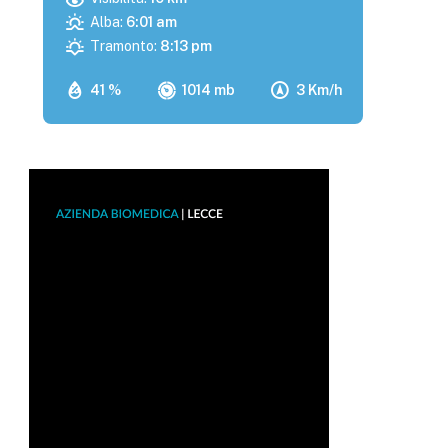
Alba:
6:01 am
Tramonto:
8:13 pm
41 %
1014 mb
3 Km/h
p