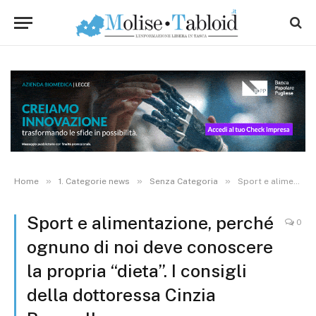
»
»
»
Home
1. Categorie news
Senza Categoria
Sport e alimentazione, perché ognuno di noi deve conoscere la propria “dieta”. I consigli della dottoressa Cinzia Baranello
Sport e alimentazione, perché
0
ognuno di noi deve conoscere
la propria “dieta”. I consigli
della dottoressa Cinzia