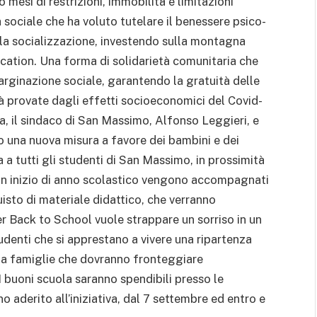
 mesi di restrizioni, immobilità e limitazioni
sociale che ha voluto tutelare il benessere psico-
 alla socializzazione, investendo sulla montagna
ucation. Una forma di solidarietà comunitaria che
rginazione sociale, garantendo la gratuità delle
ià provate dagli effetti socioeconomici del Covid-
a, il sindaco di San Massimo, Alfonso Leggieri, e
 una nuova misura a favore dei bambini e dei
 tutti gli studenti di San Massimo, in prossimità
buon inizio di anno scolastico vengono accompagnati
uisto di materiale didattico, che verranno
er Back to School vuole strappare un sorriso in un
udenti che si apprestano a vivere una ripartenza
alla famiglie che dovranno fronteggiare
I buoni scuola saranno spendibili presso le
no aderito all’iniziativa, dal 7 settembre ed entro e