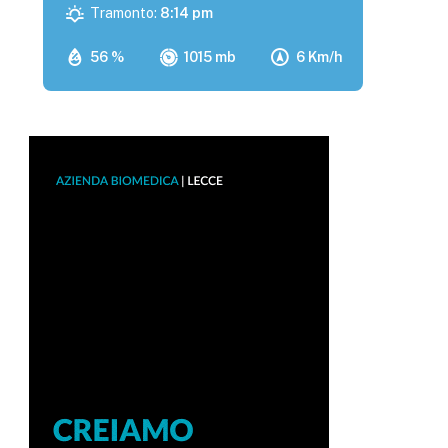
Tramonto:
8:14 pm
56 %
1015 mb
6 Km/h