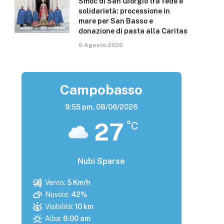
Smoc di San Giorgio tra fede e
solidarietà: processione in
mare per San Basso e
donazione di pasta alla Caritas
6 Agosto 2026
Campobasso
9:55 pm,
08/06/2026
27
°C
Nubi Sparse
Vento:
5 Km/h
Nuvole:
42%
Visibilità:
10 km
Alba:
6:00 am