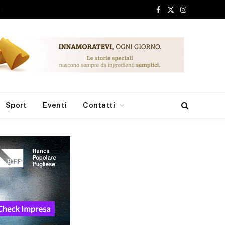
ari, 6 milioni dai Fondi Europei per le borse di studio
Facebook
X
Instagram
(Twitter)
Sport
Eventi
Contatti