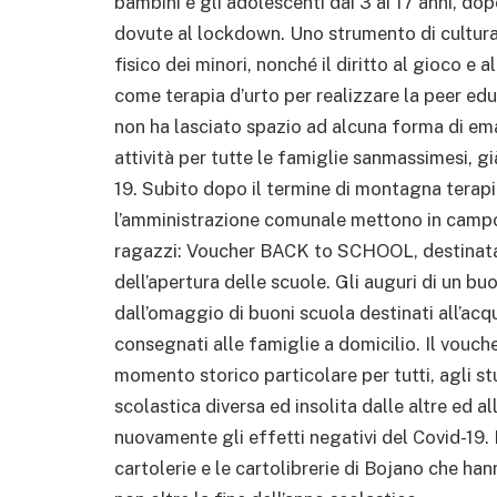
bambini e gli adolescenti dai 3 ai 17 anni, dopo
dovute al lockdown. Uno strumento di cultura 
fisico dei minori, nonché il diritto al gioco e
come terapia d’urto per realizzare la peer ed
non ha lasciato spazio ad alcuna forma di ema
attività per tutte le famiglie sanmassimesi, g
19. Subito dopo il termine di montagna terapi
l’amministrazione comunale mettono in campo
ragazzi: Voucher BACK to SCHOOL, destinata a
dell’apertura delle scuole. Gli auguri di un 
dall’omaggio di buoni scuola destinati all’acq
consegnati alle famiglie a domicilio. Il vouch
momento storico particolare per tutti, agli st
scolastica diversa ed insolita dalle altre ed 
nuovamente gli effetti negativi del Covid-19. 
cartolerie e le cartolibrerie di Bojano che han