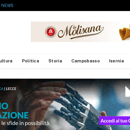
NEWS
A fuoco rimessa agricola, messi in salvo gli animali
ultura
Politica
Storia
Campobasso
Isernia