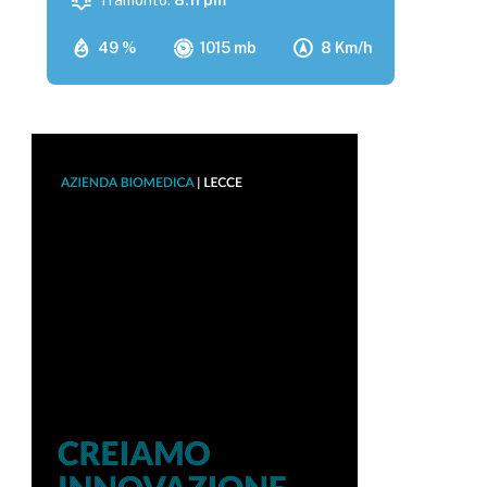
Tramonto:
8:11 pm
49 %
1015 mb
8 Km/h