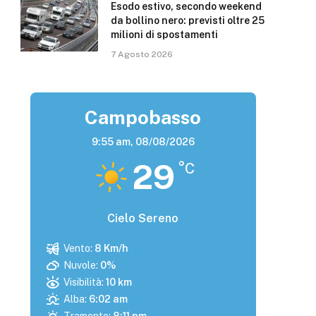
Esodo estivo, secondo weekend
da bollino nero: previsti oltre 25
milioni di spostamenti
7 Agosto 2026
Campobasso
9:55 am,
08/08/2026
29
°C
Cielo Sereno
Vento:
8 Km/h
Nuvole:
0%
Visibilità:
10 km
Alba:
6:02 am