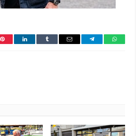
Pinterest
LinkedIn
Tumblr
Email
Telegram
WhatsAp