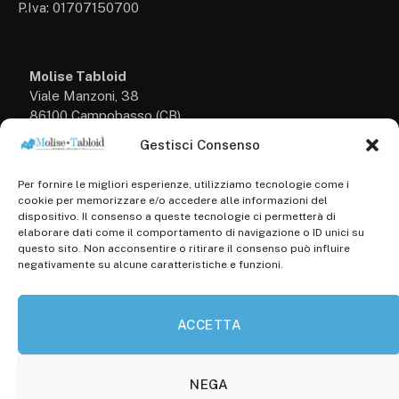
P.Iva: 01707150700
Molise Tabloid
Viale Manzoni, 38
86100 Campobasso (CB)
Gestisci Consenso
Tel.
+39 3333169466
Per fornire le migliori esperienze, utilizziamo tecnologie come i
Scrivici a:
cookie per memorizzare e/o accedere alle informazioni del
info@molisetabloid.it
dispositivo. Il consenso a queste tecnologie ci permetterà di
elaborare dati come il comportamento di navigazione o ID unici su
commerciale@molisetabloid.it
questo sito. Non acconsentire o ritirare il consenso può influire
negativamente su alcune caratteristiche e funzioni.
Disclaimer
ACCETTA
Privacy Policy
Cookie Policy (UE)
NEGA