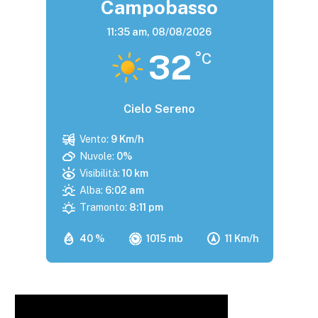
Campobasso
11:35 am,
08/08/2026
32
°C
Cielo Sereno
Vento:
9 Km/h
Nuvole:
0%
Visibilità:
10 km
Alba:
6:02 am
Tramonto:
8:11 pm
40 %
1015 mb
11 Km/h